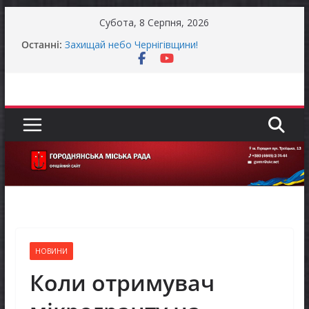
Перейти
Субота, 8 Серпня, 2026
до
Останні:
Захищай небо Чернігівщини!
вмісту
Батьки майбутніх першокласників уже можуть
оформити «Пакунок школяра»
Останніми днями погода випробовує жителів
громади справжньою літньою спекою
Як отримати компенсацію за товари, придбані
для ветеранського бізнесу
Уповноважений Верховної Ради України з
прав людини проводить опитування щодо
реалізації права осіб з інвалідністю на працю
НОВИНИ
Коли отримувач