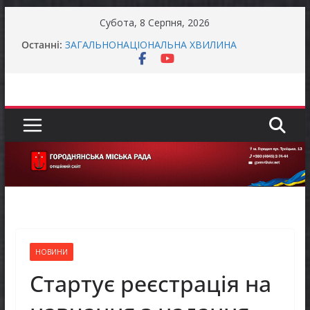
Перейти
Субота, 8 Серпня, 2026
Батьки майбутніх першокласників уже можуть
до
Останні:
оформити «Пакунок школяра»
вмісту
ЗАГАЛЬНОНАЦІОНАЛЬНА ХВИЛИНА
МОВЧАННЯ
Як отримати компенсацію за товари, придбані
для ветеранського бізнесу
Уповноважений Верховної Ради України з
прав людини проводить опитування щодо
реалізації права осіб з інвалідністю на працю
Захищай небо Чернігівщини!
НОВИНИ
Стартує реєстрація на