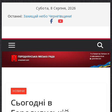
Перейти
Субота, 8 Серпня, 2026
до
Останні:
Захищай небо Чернігівщини!
вмісту
Батьки майбутніх першокласників уже можуть
оформити «Пакунок школяра»
Останніми днями погода випробовує жителів
громади справжньою літньою спекою
Як отримати компенсацію за товари, придбані
для ветеранського бізнесу
Уповноважений Верховної Ради України з
прав людини проводить опитування щодо
реалізації права осіб з інвалідністю на працю
НОВИНИ
Сьогодні в