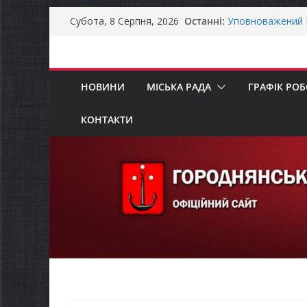
Перейти
Останні:
Уповноважений В
Субота, 8 Серпня, 2026
до
проводить опиту
інвалідністю на 
вмісту
Захищай небо Че
Батьки майбутні
НОВИНИ
МІСЬКА РАДА
ГРАФІК РО
«Пакунок школя
ЗАГАЛЬНОНАЦІ
Як отримати ком
КОНТАКТИ
ветеранського б