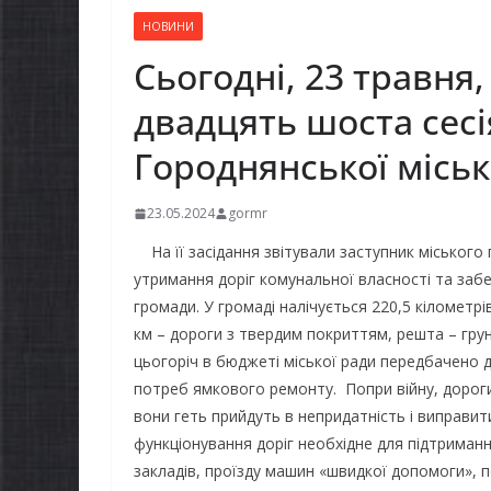
НОВИНИ
Сьогодні, 23 травня,
двадцять шоста сес
Городнянської міськ
23.05.2024
gormr
На її засідання звітували заступник міського
утримання доріг комунальної власності та заб
громади. У громаді налічується 220,5 кілометрів
км – дороги з твердим покриттям, решта – гру
цьогоріч в бюджеті міської ради передбачено 
потреб ямкового ремонту. Попри війну, дороги
вони геть прийдуть в непридатність і виправит
функціонування доріг необхідне для підтриманн
закладів, проїзду машин «швидкої допомоги», 