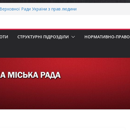
ерховної Ради України з прав людини
вання щодо реалізації права осіб з
працю
рнігівщини!
х першокласників уже можуть оформити
БОТИ
СТРУКТУРНІ ПІДРОЗДІЛИ
НОРМАТИВНО-ПРАВОВ
ра»
ОНАЛЬНА ХВИЛИНА МОВЧАННЯ
пенсацію за товари, придбані для
ізнесу