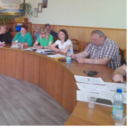
НОВИНИ
Уповноважений
Верховної Ради
України з прав лю
проводить опитув
щодо реалізації пр