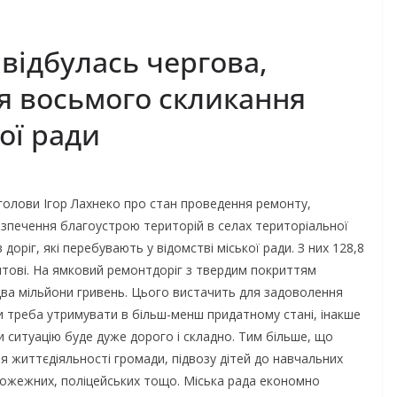
 відбулась чергова,
ія восьмого скликання
ої ради
 голови Ігор Лахнеко про стан проведення ремонту,
езпечення благоустрою територій в селах територіальної
 доріг, які перебувають у відомстві міської ради. З них 128,8
нтові. На ямковий ремонтдоріг з твердим покриттям
два мільйони гривень. Цього вистачить для задоволення
 треба утримувати в більш-менш придатному стані, інакше
и ситуацію буде дуже дорого і складно. Тим більше, що
я життєдіяльності громади, підвозу дітей до навчальних
пожежних, поліцейських тощо. Міська рада економно