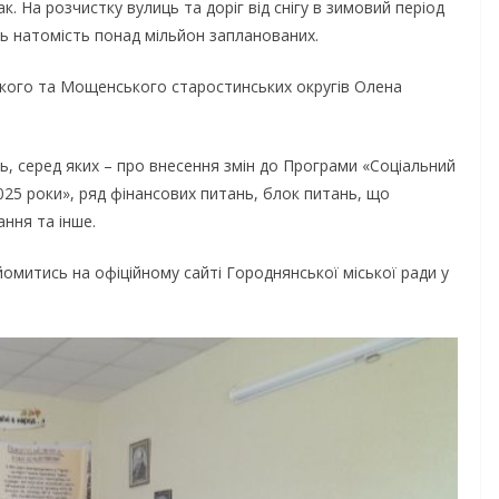
к. На розчистку вулиць та доріг від снігу в зимовий період
ь натомість понад мільйон запланованих.
кого та Мощенського старостинських округів Олена
 серед яких – про внесення змін до Програми «Соціальний
025 роки», ряд фінансових питань, блок питань, що
ння та інше.
митись на офіційному сайті Городнянської міської ради у