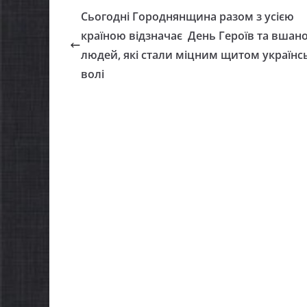
НА ХВИЛИНА
Як отрим
Сьогодні Городнянщина разом з усією
МОВЧАННЯ
компенса
країною відзначає День Героїв та вшан
08.08.2026
gormr
товари, п
людей, які стали міцним щитом українс
ветерансь
волі
07.08.2026
gorm