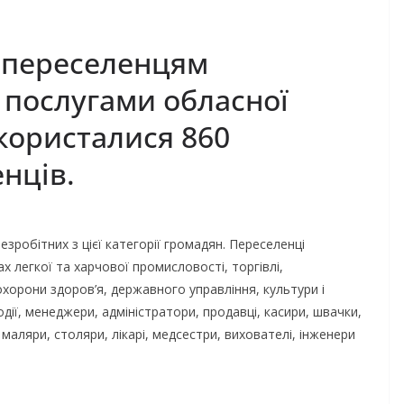
ті – переселенцям
 послугами обласної
користалися 860
нців.
езробітних з цієї категорії громадян. Переселенці
х легкої та харчової промисловості, торгівлі,
охорони здоров’я, державного управління, культури і
ії, менеджери, адміністратори, продавці, касири, швачки,
, маляри, столяри, лікарі, медсестри, вихователі, інженери