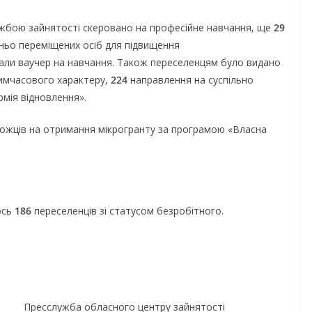
ужбою зайнятості скеровано на професійне навчання, ще
29
шньо переміщених осіб для підвищення
али ваучер на навчання. Також переселенцям було видано
тимчасового характеру,
224
направлення на суспільно
рмія відновлення».
можців на отримання мікрогранту за програмою «Власна
ось
186
переселенців зі статусом безробітного.
о центру зайнятості