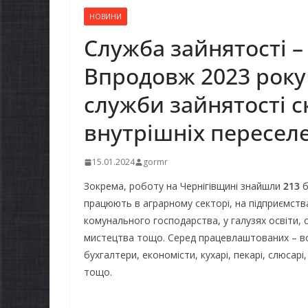
НОВИНИ
Служба зайнятос
Впродовж 2023 року
служби зайнятості с
внутрішніх переселе
15.01.2024
gormr
Зокрема, роботу на Чернігівщині знайшли
213
б
працюють в аграрному секторі, на підприємства
комунального господарства, у галузях освіти, 
мистецтва тощо. Серед працевлаштованих – вод
бухгалтери, економісти, кухарі, пекарі, слюсарі
тощо.