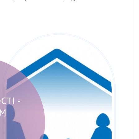
НОВИНИ
Останніми днями
погода випробов
майбутніх
жителів громади
асників уже
справжньою літн