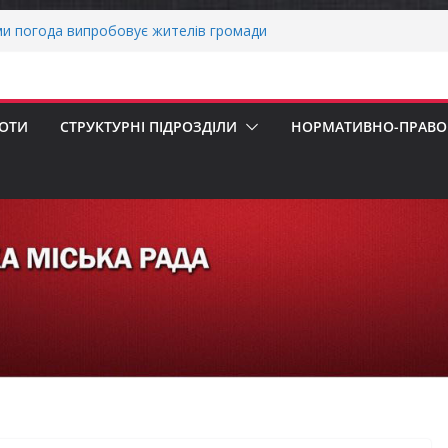
ми погода випробовує жителів громади
тньою спекою
о прийом документів для присудження
 Міністрів України за вагомий внесок у
нергетичної стійкості України
БОТИ
СТРУКТУРНІ ПІДРОЗДІЛИ
НОРМАТИВНО-ПРАВОВ
авників бізнесу!
ернігівщини!
ніх першокласників уже можуть оформити
яра»