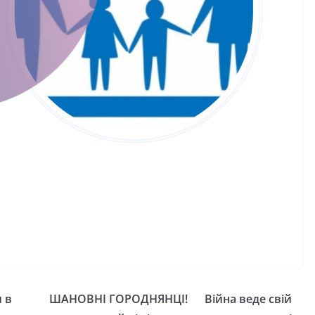
 оформити
спекою
к школяра»
06.08.2026
gormr
ormr
и в
ШАНОВНІ ГОРОДНЯНЦІ! Війна веде свій