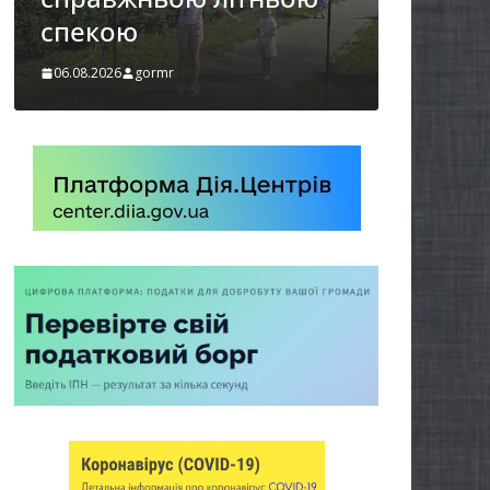
України
06.08.2026
gormr