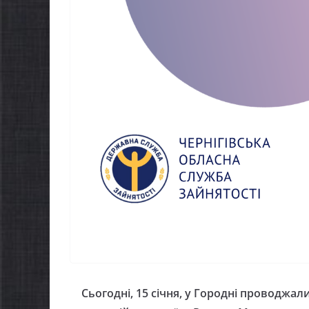
Захищай небо
можуть
Чернігівщини!
«Пакуно
07.08.2026
gormr
06.08.2026
g
Сьогодні, 15 січня, у Городні проводжал