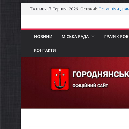
Перейти
Останні:
Останніми дня
П’ятниця, 7 Серпня, 2026
до
справжньою лі
Оголошення пр
вмісту
Премії Кабінету
забезпечення е
НОВИНИ
МІСЬКА РАДА
ГРАФІК РО
До уваги предст
Захищай небо Ч
Батьки майбут
КОНТАКТИ
«Пакунок школ