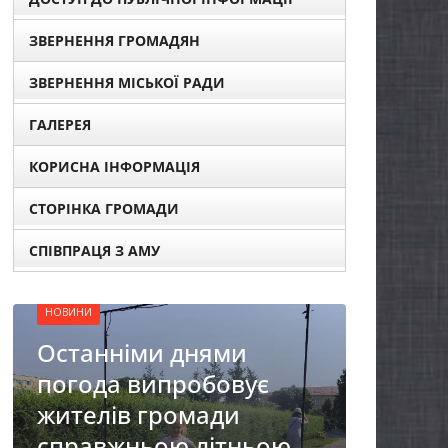
ЗВЕРНЕННЯ ГРОМАДЯН
ЗВЕРНЕННЯ МІСЬКОЇ РАДИ
ГАЛЕРЕЯ
КОРИСНА ІНФОРМАЦІЯ
НОВИНИ
ОГОЛОШЕННЯ
СТОРІНКА ГРОМАДИ
Оголошення про
СПІВПРАЦЯ З АМУ
прийом документів для
присудження Премії
Кабінету Міністрів
України за вагомий
ує
внесок у забезпечення
енергетичної стійкості
ьою