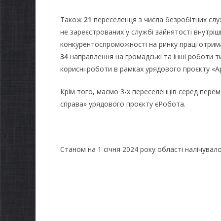
Також
21
переселенця з числа безробітних сл
не зареєстрованих у службі зайнятості внутрі
конкурентоспроможності на ринку праці отрим
34
направлення на громадські та інші роботи 
корисні роботи в рамках урядового проєкту «А
Крім того, маємо 3-х переселенців серед пере
справа» урядового проєкту єРобота.
Станом на 1 січня 2024 року області налічувал
Пресслужба обласног