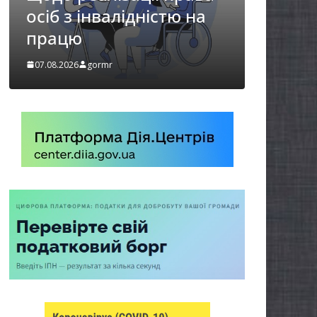
стю на
Захищай небо
Чернігівщини!
07.08.2026
gormr