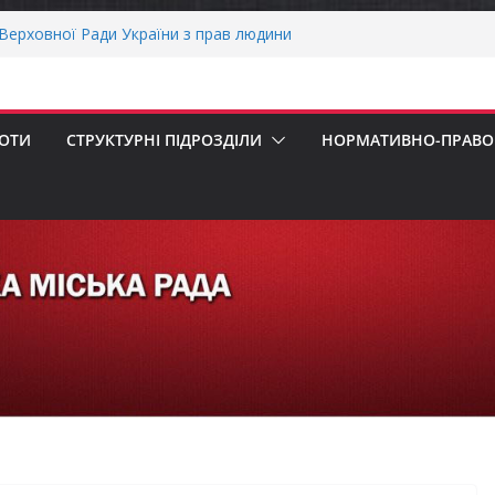
ерховної Ради України з прав людини
вання щодо реалізації права осіб з
працю
рнігівщини!
х першокласників уже можуть оформити
БОТИ
СТРУКТУРНІ ПІДРОЗДІЛИ
НОРМАТИВНО-ПРАВОВ
ра»
ОНАЛЬНА ХВИЛИНА МОВЧАННЯ
пенсацію за товари, придбані для
ізнесу