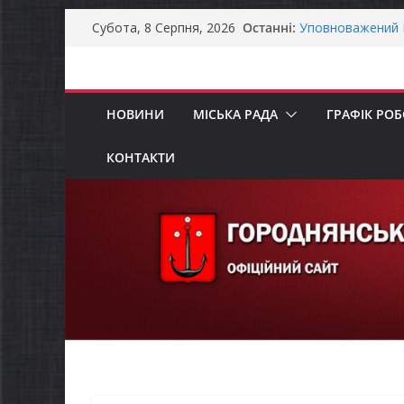
Перейти
Останні:
Уповноважений В
Субота, 8 Серпня, 2026
до
проводить опиту
інвалідністю на 
вмісту
Захищай небо Че
Батьки майбутні
НОВИНИ
МІСЬКА РАДА
ГРАФІК РО
«Пакунок школя
ЗАГАЛЬНОНАЦІ
Як отримати ком
КОНТАКТИ
ветеранського б