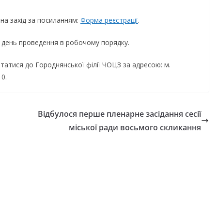
на захід за посиланням:
Форма реєстрації
.
у день проведення в робочому порядку.
атися до Городнянської філії ЧОЦЗ за адресою: м.
10.
Відбулося перше пленарне засідання сесії
міської ради восьмого скликання