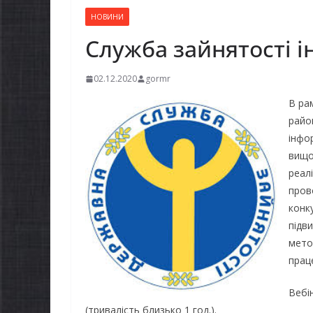
НОВИНИ
Служба зайнятості 
02.12.2020
gormr
В ра
райо
інфо
вищо
реал
пров
конк
підв
мето
прац
Вебі
(тривалість близько 1 год.).