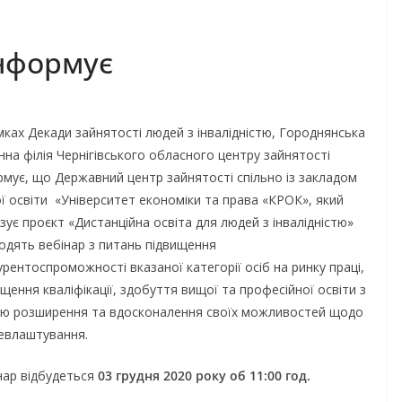
інформує
мках Декади зайнятості людей з інвалідністю, Городнянська
нна філія Чернігівського обласного центру зайнятості
рмує, що Державний центр зайнятості спільно із закладом
ї освіти «Університет економіки та права «КРОК», який
ізує проєкт «Дистанційна освіта для людей з інвалідністю»
одять вебінар з питань підвищення
урентоспроможності вказаної категорії осіб на ринку праці,
ищення кваліфікації, здобуття вищої та професійної освіти з
ю розширення та вдосконалення своїх можливостей щодо
евлаштування.
нар відбудеться
03
грудня
2020
року об 11:00
год.