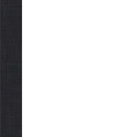
НА ХВИЛИНА
Як от
МОВЧАННЯ
компе
08.08.2026
gormr
товар
ветер
07.08.2026