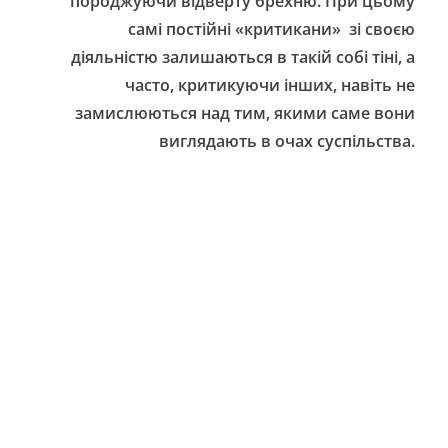
породжуючи відверту брехню. При цьому
самі постійні «критикани» зі своєю
діяльністю залишаються в такій собі тіні, а
часто, критикуючи інших, навіть не
замислюються над тим, якими саме вони
виглядають в очах суспільства.