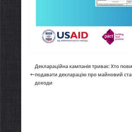
Як отримати
осіб з
компенсацію за
прац
товари, придбані для
07.08.202
ветеранського бізнесу
07.08.2026
gormr
Деклараційна кампанія триває: Хто пов
подавати декларацію про майновий стан
доходи