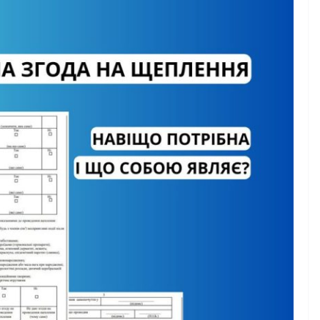
новажений
вної Ради
ни з прав людини
дить опитування
реалізації права
НОВИНИ