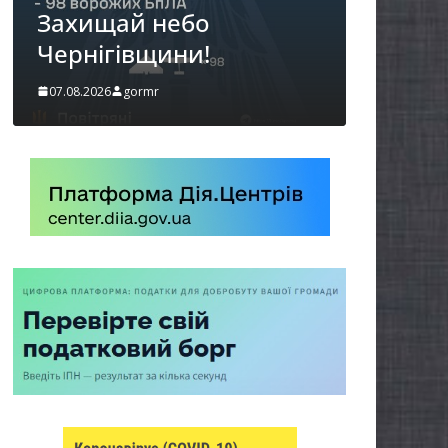
можуть оформити
«Пакунок школяра»
06.08.2026
gormr