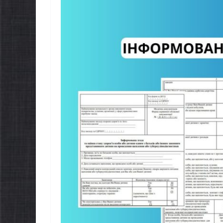
НОВИНИ
Упов
Верхо
Украї
прово
НОВИНИ
щодо 