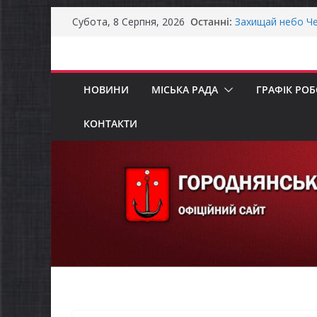
Перейти
Останні:
Захищай небо Че
Субота, 8 Серпня, 2026
до
Батьки майбутні
«Пакунок школя
вмісту
Останніми днями
справжньою літ
НОВИНИ
МІСЬКА РАДА
ГРАФІК РО
Як отримати ком
ветеранського б
Уповноважений В
КОНТАКТИ
проводить опиту
інвалідністю на 