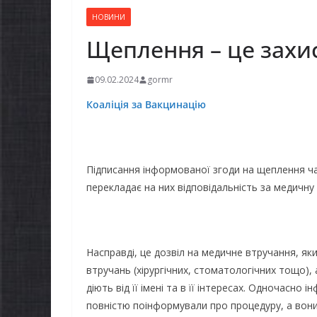
НОВИНИ
Щеплення – це захи
09.02.2024
gormr
Коаліція за Вакцинацію
Підписання інформованої згоди на щеплення ча
перекладає на них відповідальність за медичну м
Насправді, це дозвіл на медичне втручання, я
втручань (хірургічних, стоматологічних тощо)
діють від її імені та в її інтересах. Одночасн
повністю поінформували про процедуру, а вони