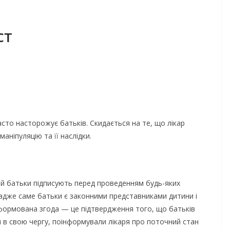
ст
сто насторожує батьків. Скидається на те, що лікар
аніпуляцію та її наслідки.
кий батьки підписують перед проведенням будь-яких
, адже саме батьки є законними представниками дитини і
о інформована згода — це підтвердження того, що батьків
 в свою чергу, поінформували лікаря про поточний стан