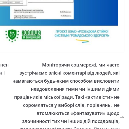
 інвалідністю на
Захищай небо
ю
Чернігівщини!
6
gormr
07.08.2026
gormr
инен
Моніторячи соцмережі, ми часто
 і
зустрічаємо злісні коментарі від людей, які
намагаються будь-яким способом висловити
невдоволення тими чи іншими діями
працівників міської ради. Такі «активісти» не
соромляться у виборі слів, порівнянь, не
втомлюються «фантазувати» щодо
злочинності тих чи інших дій посадовців,