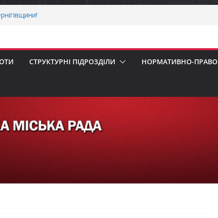
рнігівщини!
х першокласників уже можуть оформити
ра»
 погода випробовує жителів громади
ньою спекою
БОТИ
СТРУКТУРНІ ПІДРОЗДІЛИ
НОРМАТИВНО-ПРАВОВ
пенсацію за товари, придбані для
ізнесу
ерховної Ради України з прав людини
вання щодо реалізації права осіб з
працю