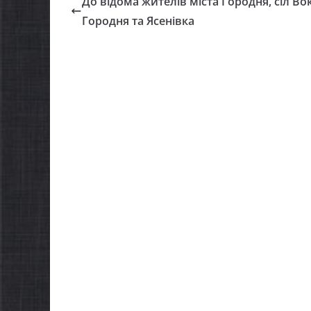
До відома жителів міста Городня, сіл Во
Городня та Ясенівка
НОВИНИ
Уповно
Верховн
України
проводи
НОВИНИ
щодо реа