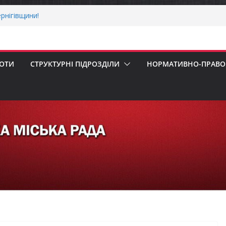
рнігівщини!
х першокласників уже можуть оформити
ра»
 погода випробовує жителів громади
ньою спекою
БОТИ
СТРУКТУРНІ ПІДРОЗДІЛИ
НОРМАТИВНО-ПРАВОВ
пенсацію за товари, придбані для
ізнесу
ерховної Ради України з прав людини
вання щодо реалізації права осіб з
працю