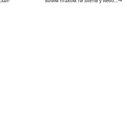
кзал-
Білим птахом ти злетів у небо…
важений
ої Ради
 з прав людини
ть опитування
лізації права
НОВИНИ