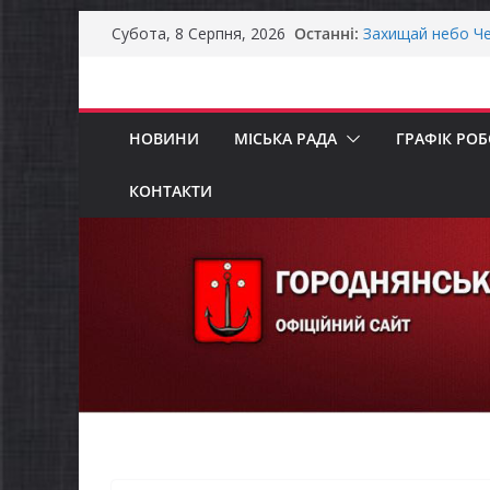
Перейти
Останні:
Захищай небо Че
Субота, 8 Серпня, 2026
до
Батьки майбутні
«Пакунок школя
вмісту
Останніми днями
справжньою літ
НОВИНИ
МІСЬКА РАДА
ГРАФІК РО
Як отримати ком
ветеранського б
Уповноважений В
КОНТАКТИ
проводить опиту
інвалідністю на 