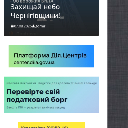
можуть оформити
«Пакунок школяра»
06.08.2026
gormr