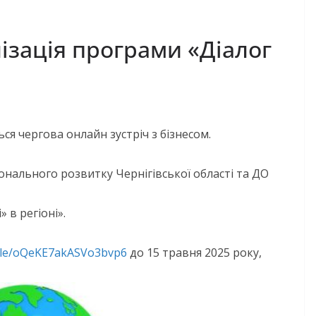
ізація програми «Діалог
ься чергова онлайн зустріч з бізнесом.
іонального розвитку Чернігівської області та ДО
 в регіоні».
.gle/oQeKE7akASVo3bvp6
до 15 травня 2025 року,