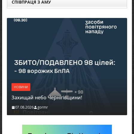
СПІВПРАЦЯ З АМУ
НОВ
НОВИНИ
Бать
Захищай небо Чернігівщини!
можу
07.08.2026
gormr
06.0