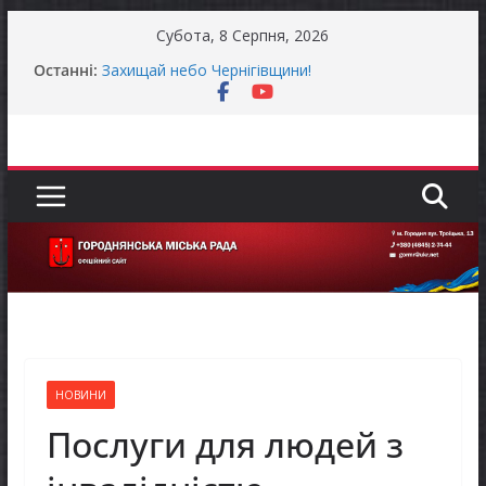
Перейти
Субота, 8 Серпня, 2026
до
Останні:
Захищай небо Чернігівщини!
вмісту
Батьки майбутніх першокласників уже можуть
оформити «Пакунок школяра»
Останніми днями погода випробовує жителів
громади справжньою літньою спекою
Як отримати компенсацію за товари, придбані
для ветеранського бізнесу
Уповноважений Верховної Ради України з
прав людини проводить опитування щодо
реалізації права осіб з інвалідністю на працю
НОВИНИ
Послуги для людей з