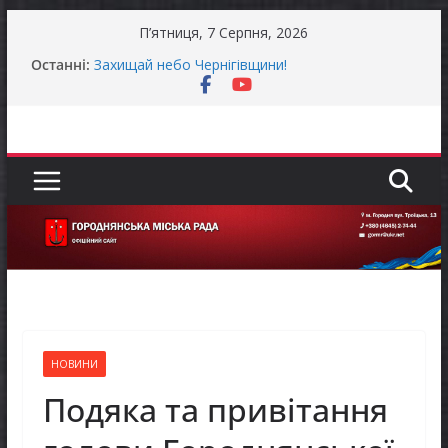
Перейти
П’ятниця, 7 Серпня, 2026
до
Останні:
Захищай небо Чернігівщини!
вмісту
Батьки майбутніх першокласників уже можуть
оформити «Пакунок школяра»
Останніми днями погода випробовує жителів
громади справжньою літньою спекою
Як отримати компенсацію за товари, придбані
для ветеранського бізнесу
Уповноважений Верховної Ради України з
прав людини проводить опитування щодо
реалізації права осіб з інвалідністю на працю
НОВИНИ
Подяка та привітання