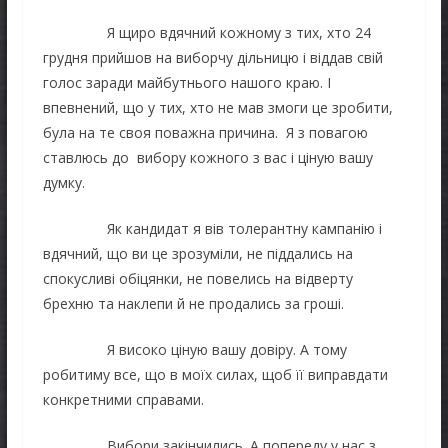
Я щиро вдячний кожному з тих, хто 24
грудня прийшов на виборчу дільницю і віддав свій
голос заради майбутнього нашого краю. І
впевнений, що у тих, хто не мав змоги це зробити,
була на те своя поважна причина. Я з повагою
ставлюсь до вибору кожного з вас і ціную вашу
думку.
Як кандидат я вів толерантну кампанію і
вдячний, що ви це зрозуміли, не піддались на
спокусливі обіцянки, не повелись на відверту
брехню та наклепи й не продались за гроші.
Я високо ціную вашу довіру. А тому
робитиму все, що в моїх силах, щоб її виправдати
конкретними справами.
Вибори закінчились. А попереду у нас з