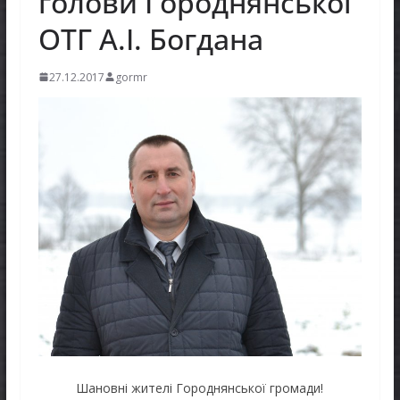
голови Городнянської
ОТГ А.І. Богдана
27.12.2017
gormr
Шановні жителі Городнянської громади!