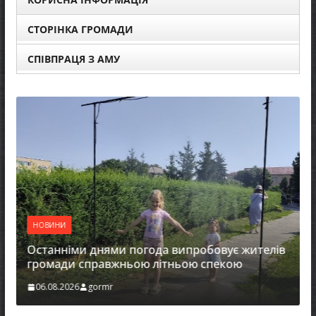
СТОРІНКА ГРОМАДИ
СПІВПРАЦЯ З АМУ
НОВ
Огол
прис
НОВИНИ
Укра
енер
Останніми днями погода випробовує жителів
громади справжньою літньою спекою
06.0
06.08.2026
gormr