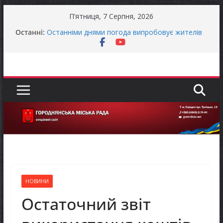
Перейти
П’ятниця, 7 Серпня, 2026
до
Останні:
Останніми днями погода випробовує жителів
вмісту
громади справжньою літньою спекою
Оголошення про прийом документів для
присудження Премії Кабінету Міністрів України
за вагомий внесок у забезпечення
енергетичної стійкості України
До уваги представників бізнесу!
Захищай небо Чернігівщини!
Батьки майбутніх першокласників уже можуть
оформити «Пакунок школяра»
НОВИНИ
Остаточний звіт