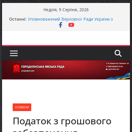
Перейти
Неділя, 9 Серпня, 2026
до
Останні:
Уповноважений Верховної Ради України з
вмісту
прав людини проводить опитування щодо
реалізації права осіб з інвалідністю на працю
Захищай небо Чернігівщини!
Батьки майбутніх першокласників уже можуть
оформити «Пакунок школяра»
ЗАГАЛЬНОНАЦІОНАЛЬНА ХВИЛИНА
МОВЧАННЯ
Як отримати компенсацію за товари, придбані
для ветеранського бізнесу
НОВИНИ
Податок з грошового