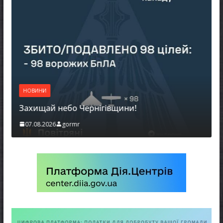
НО
НОВИНИ
Бат
Захищай небо Чернігівщини!
мо
07.08.2026
gormr
06