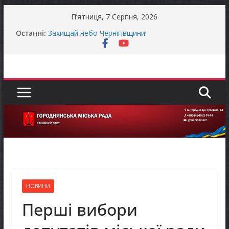
Перейти
П’ятниця, 7 Серпня, 2026
до
Останні:
Захищай небо Чернігівщини!
вмісту
Батьки майбутніх першокласників уже можуть
оформити «Пакунок школяра»
Останніми днями погода випробовує жителів
громади справжньою літньою спекою
Як отримати компенсацію за товари, придбані
для ветеранського бізнесу
Уповноважений Верховної Ради України з
прав людини проводить опитування щодо
реалізації права осіб з інвалідністю на працю
НОВИНИ
Перші вибори