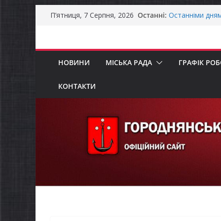
Перейти
Останні:
Останніми дня
П’ятниця, 7 Серпня, 2026
до
справжньою лі
Оголошення пр
вмісту
Премії Кабінету
забезпечення е
НОВИНИ
МІСЬКА РАДА
ГРАФІК РО
До уваги предст
Захищай небо Ч
Батьки майбут
КОНТАКТИ
«Пакунок школ