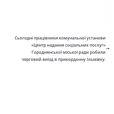
оформити
спекою
к школяра»
06.08.2026
gormr
mr
в
Сьогодні працівники комунальної установи
«Центр надання соціальних послуг»
Городнянської міської ради робили
черговий виїзд в прикордонну Ільмівку.