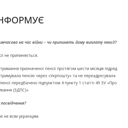
ІНФОРМУЄ
имчасово на час війни – чи припинять йому виплату пенсії?
ії не припиняється.
тримання призначеної пенсії протягом шести місяців підряд
отримувала пенсію через «Укрпошту» та не переадресувала
 пенсії передбачено підпунктом 4 пункту 1 статті 49 ЗУ «Про
вання (ЗДПС)».
 посвідчення?
е не всім українцям.