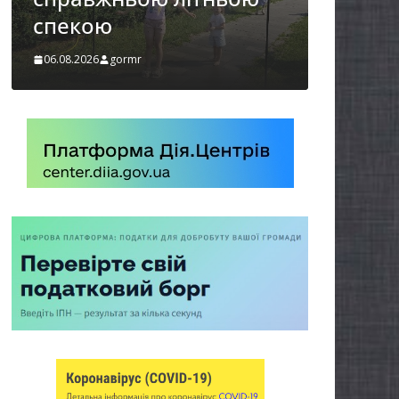
України
06.08.2026
gormr