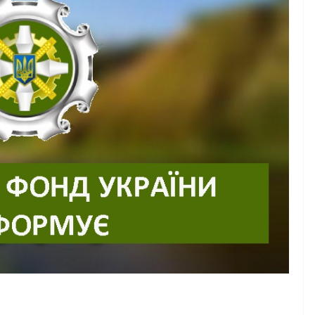
НОВИНИ
Останніми днями
погода випробову
айбутніх
жителів громади
сників уже
справжньою літнь