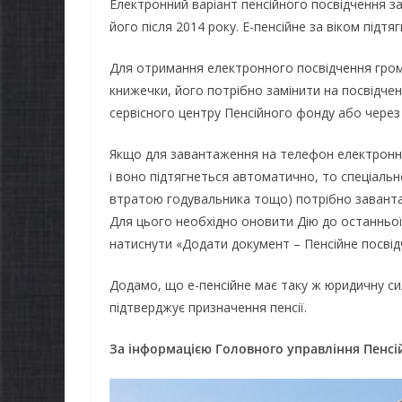
Електронний варіант пенсійного посвідчення за 
його після 2014 року. Е-пенсійне за віком під
Для отримання електронного посвідчення грома
книжечки, його потрібно замінити на посвідчен
сервісного центру Пенсійного фонду або чере
Якщо для завантаження на телефон електронн
і воно підтягнеться автоматично, то спеціальне
втратою годувальника тощо) потрібно завантаж
Для цього необхідно оновити Дію до останньої 
натиснути «Додати документ – Пенсійне посвід
Додамо, що е-пенсійне має таку ж юридичну сил
підтверджує призначення пенсії.
За інформацією Головного управління Пенсій