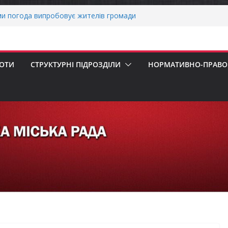
ми погода випробовує жителів громади
тньою спекою
о прийом документів для присудження
 Міністрів України за вагомий внесок у
нергетичної стійкості України
БОТИ
СТРУКТУРНІ ПІДРОЗДІЛИ
НОРМАТИВНО-ПРАВОВ
авників бізнесу!
ернігівщини!
ніх першокласників уже можуть оформити
яра»