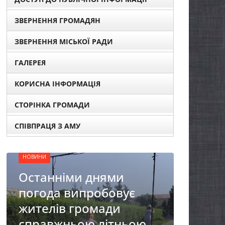
ЗВЕРНЕННЯ ГРОМАДЯН
ЗВЕРНЕННЯ МІСЬКОЇ РАДИ
ГАЛЕРЕЯ
КОРИСНА ІНФОРМАЦІЯ
НОВИНИ
ОГОЛОШЕННЯ
СТОРІНКА ГРОМАДИ
Оголошення про
СПІВПРАЦЯ З АМУ
прийом документів для
присудження Премії
Кабінету Міністрів
України за вагомий
є
внесок у забезпечення
енергетичної стійкості
ою