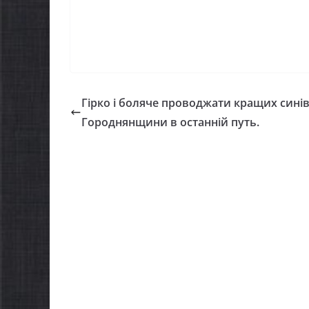
Захищай небо
можуть 
Чернігівщини!
«Пакуно
07.08.2026
gormr
06.08.2026
gor
Гірко і боляче проводжати кращих сині
Городнянщини в останній путь.