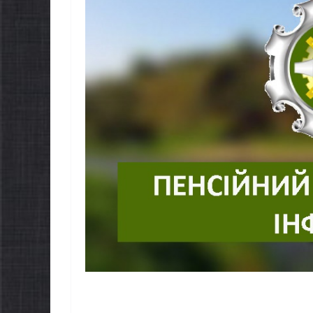
НОВИНИ
Батьки м
НОВИНИ
першокла