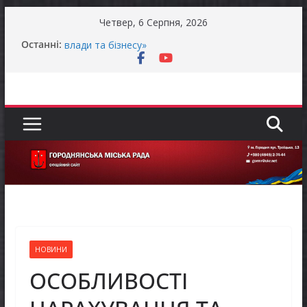
Перейти
Четвер, 6 Серпня, 2026
до
Продовжується реалізація програми «Діалог
Останні:
вмісту
влади та бізнесу»
Батьки майбутніх першокласників уже можуть
оформити «Пакунок школяра»
Останніми днями погода випробовує жителів
громади справжньою літньою спекою
Оголошення про прийом документів для
присудження Премії Кабінету Міністрів України
за вагомий внесок у забезпечення
енергетичної стійкості України
До уваги представників бізнесу!
НОВИНИ
ОСОБЛИВОСТІ