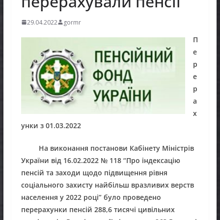
перерахували пенсії
29.04.2022
gormr
П
е
р
е
р
а
х
унки з 01.03.2022
На виконання постанови Кабінету Міністрів
України від 16.02.2022 № 118 “Про індексацію
пенсій та заходи щодо підвищення рівня
соціального захисту найбільш вразливих верств
населення у 2022 році” було проведено
перерахунки пенсій 288,6 тисячі цивільних