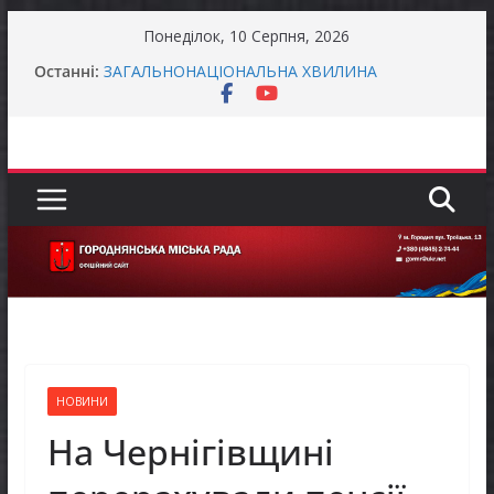
Перейти
Понеділок, 10 Серпня, 2026
Захищай небо Чернігівщини!
до
Останні:
ЗАГАЛЬНОНАЦІОНАЛЬНА ХВИЛИНА
вмісту
МОВЧАННЯ
ЗАГАЛЬНОНАЦІОНАЛЬНА ХВИЛИНА
МОВЧАННЯ
Як отримати компенсацію за товари, придбані
для ветеранського бізнесу
Уповноважений Верховної Ради України з
прав людини проводить опитування щодо
реалізації права осіб з інвалідністю на працю
НОВИНИ
На Чернігівщині