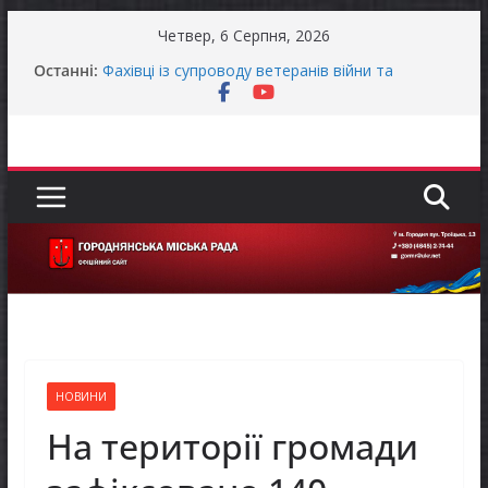
Перейти
Четвер, 6 Серпня, 2026
до
Останні:
Фахівці із супроводу ветеранів війни та
вмісту
демобілізованих осіб в Городнянській громаді
ЗАГАЛЬНОНАЦІОНАЛЬНА ХВИЛИНА
МОВЧАННЯ
Оголошення про своєчасну сплату земельного
податку та мінімального податкового
зобов’язання (МПЗ)
Городнянська міська рада встановила 100-
відсоткові податкові пільги для територій,
щодо яких прийнято рішення про обов’язкову
евакуацію населення
Відбулась 45-та сесія Городнянської міської
ради восьмого скликання
НОВИНИ
На території громади