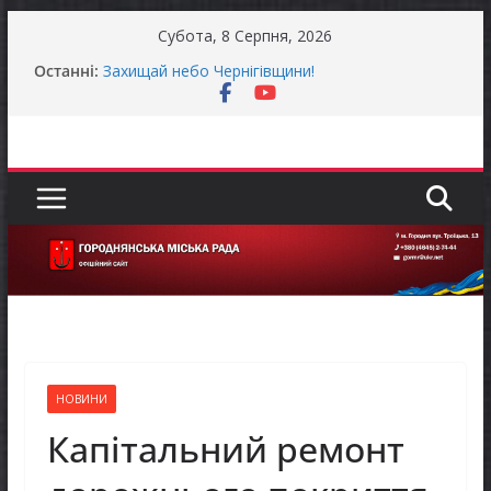
Перейти
Субота, 8 Серпня, 2026
до
Останні:
Захищай небо Чернігівщини!
вмісту
Батьки майбутніх першокласників уже можуть
оформити «Пакунок школяра»
Останніми днями погода випробовує жителів
громади справжньою літньою спекою
Як отримати компенсацію за товари, придбані
для ветеранського бізнесу
Уповноважений Верховної Ради України з
прав людини проводить опитування щодо
реалізації права осіб з інвалідністю на працю
НОВИНИ
Капітальний ремонт