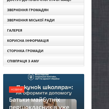
ЗВЕРНЕННЯ ГРОМАДЯН
ЗВЕРНЕННЯ МІСЬКОЇ РАДИ
ГАЛЕРЕЯ
КОРИСНА ІНФОРМАЦІЯ
СТОРІНКА ГРОМАДИ
СПІВПРАЦЯ З АМУ
НОВИНИ
Останніми днями
погода випробовує
х
жителів громади
 уже
справжньою літньою