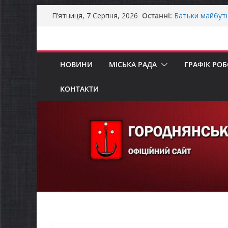
Перейти
Останні:
Батьки майбут
П’ятниця, 7 Серпня, 2026
до
«Пакунок школ
Останніми дня
вмісту
справжньою лі
Оголошення пр
НОВИНИ
МІСЬКА РАДА
ГРАФІК РО
Премії Кабінету
забезпечення е
Уповноважений
КОНТАКТИ
проводить опит
інвалідністю н
Захищай небо Ч