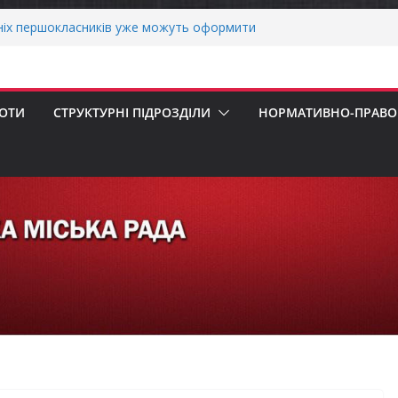
ніх першокласників уже можуть оформити
яра»
ми погода випробовує жителів громади
тньою спекою
о прийом документів для присудження
БОТИ
СТРУКТУРНІ ПІДРОЗДІЛИ
НОРМАТИВНО-ПРАВОВ
 Міністрів України за вагомий внесок у
нергетичної стійкості України
 Верховної Ради України з прав людини
ування щодо реалізації права осіб з
а працю
ернігівщини!