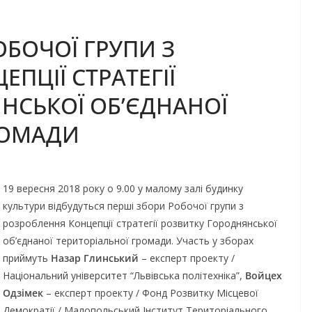
ОБОЧОЇ ГРУПИ З
ПЦІЇ СТРАТЕГІЇ
НСЬКОЇ ОБ’ЄДНАНОЇ
РОМАДИ
19 вересня 2018 року о 9.00 у малому залі будинку
культури відбудуться перші збори Робочої групи з
розроблення Концепції стратегії розвитку Городнянської
об’єднаної територіальної громади. Участь у зборах
приймуть
Назар Глинський
– експерт проекту /
Національний університет “Львівська політехніка”,
Войцех
Одзімек
– експерт проекту / Фонд Розвитку Місцевої
Демократії / Малопольський Інститут Територіального