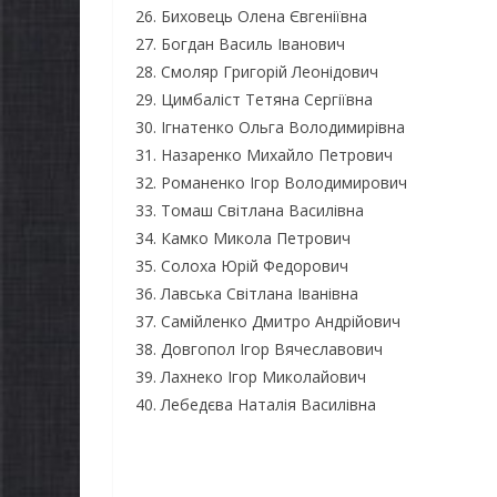
26. Биховець Олена Євгеніївна
осіб з інвалідністю на
Захищ
27. Богдан Василь Іванович
працю
Черніг
28. Смоляр Григорій Леонідович
29. Цимбаліст Тетяна Сергіївна
07.08.2026
gormr
07.08.2026
30. Ігнатенко Ольга Володимирівна
31. Назаренко Михайло Петрович
32. Романенко Ігор Володимирович
33. Томаш Світлана Василівна
34. Камко Микола Петрович
35. Солоха Юрій Федорович
36. Лавська Світлана Іванівна
37. Самійленко Дмитро Андрійович
38. Довгопол Ігор Вячеславович
39. Лахнеко Ігор Миколайович
40. Лебедєва Наталія Василівна