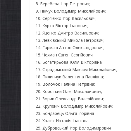
8. Беребера Ігор Петрович;
9. Пінчук Володимир Миколайович;
10. Сергієнко Ігор Васильович;
11. Курта Віктор Іванович;
12. Яценко Дмитро Васильович;
13. Левківський Микола Петрович;
14. Гармаш Антон Олександрович;
15. Чехман Євген Сергійович;
16. Богатирьова Юлія Вікторівна;
17. Страдомський Максим Миколайович;
18. Пилипчук Валентина Павлівна;
НОВИНИ
19. Волочок Галина Петрівна;
Уповноважений
20. Короткий Олег Миколайович;
21. Зорик Олександр Валерійович;
Верховної Ради
22. Крупеніч Володимир Миколайович;
України з прав людини
23. Бондарець Ольга Ігорівна
проводить опитування
24. Халюк Наталія Іванівна
щодо реалізації права
НОВИНИ
25. Дубровський Ігор Володимирович