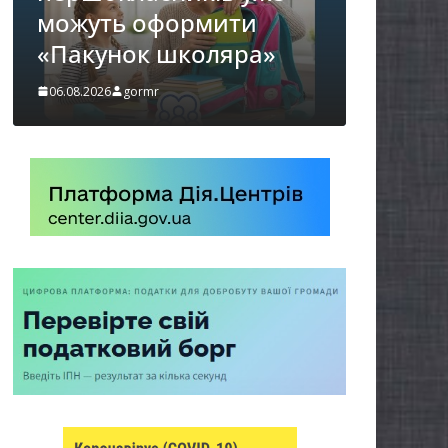
ти
спекою
ра»
06.08.2026
gormr