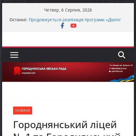
Перейти
Четвер, 6 Серпня, 2026
до
Останні:
Продовжується реалізація програми «Діалог
вмісту
влади та бізнесу»
Городнянська міська рада встановила 100-
відсоткові податкові пільги для територій,
щодо яких прийнято рішення про обов’язкову
евакуацію населення
Відбулась 45-та сесія Городнянської міської
ради восьмого скликання
Оголошення про прийом документів для
присудження Премії Кабінету Міністрів України
за вагомий внесок у забезпечення
енергетичної стійкості України
До уваги представників бізнесу!
НОВИНИ
Городнянський ліцей