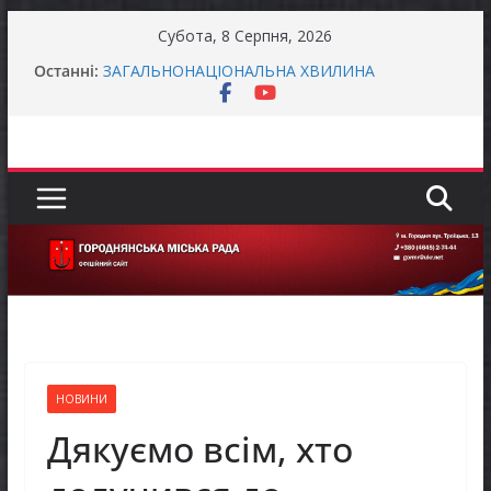
Перейти
Субота, 8 Серпня, 2026
до
Батьки майбутніх першокласників уже можуть
Останні:
оформити «Пакунок школяра»
вмісту
ЗАГАЛЬНОНАЦІОНАЛЬНА ХВИЛИНА
МОВЧАННЯ
Як отримати компенсацію за товари, придбані
для ветеранського бізнесу
Уповноважений Верховної Ради України з
прав людини проводить опитування щодо
реалізації права осіб з інвалідністю на працю
Захищай небо Чернігівщини!
НОВИНИ
Дякуємо всім, хто