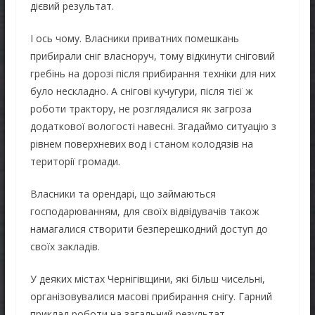
дієвий результат.
І ось чому. Власники приватних помешкань
прибирали сніг власноруч, тому відкинути сніговий
гребінь на дорозі після прибирання техніки для них
було нескладно. А снігові кучугури, після тієї ж
роботи трактору, не розглядалися як загроза
додаткової вологості навесні. Згадаймо ситуацію з
рівнем поверхневих вод і станом колодязів на
території громади.
Власники та орендарі, що займаються
господарюванням, для своїх відвідувачів також
намагалися створити безперешкодний доступ до
своїх закладів.
У деяких містах Чернігівщини, які більш чисельні,
організовувалися масові прибирання снігу. Гарний
приклад роботи на загальний результат.