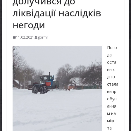
долучився до
ліквідації наслідків
негоди
11.02.2021
gormr
Пого
да
оста
нніх
днів
стала
випр
обув
ання
м на
міць
та