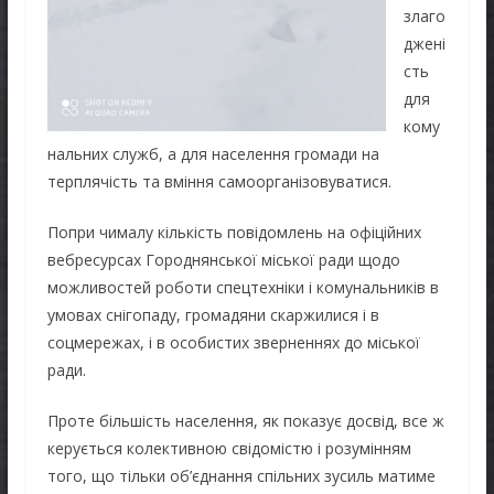
злаго
джені
сть
для
кому
нальних служб, а для населення громади на
терплячість та вміння самоорганізовуватися.
Попри чималу кількість повідомлень на офіційних
вебресурсах Городнянської міської ради щодо
можливостей роботи спецтехніки і комунальників в
умовах снігопаду, громадяни скаржилися і в
соцмережах, і в особистих зверненнях до міської
ради.
Проте більшість населення, як показує досвід, все ж
керується колективною свідомістю і розумінням
того, що тільки об’єднання спільних зусиль матиме