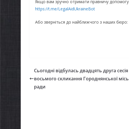
НА ХВИЛИНА
НА ХВ
Якщо вам зручно отримати правничу допомогу 
МОВЧАННЯ
МОВЧ
https://t.me/LegalAidUkraineBot
09.08.2026
gormr
08.08.2026
Або зверніться до найближчого з наших бюро:
Сьогодні відбулась двадцять друга сесія
восьмого скликання Городнянської місь
ради