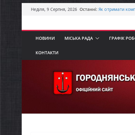
Перейти
Останні:
Як отримати комп
Неділя, 9 Серпня, 2026
до
ветеранського бі
Уповноважений В
вмісту
проводить опитув
інвалідністю на 
НОВИНИ
МІСЬКА РАДА
ГРАФІК РО
Захищай небо Чер
ЗАГАЛЬНОНАЦІО
ЗАГАЛЬНОНАЦІО
КОНТАКТИ