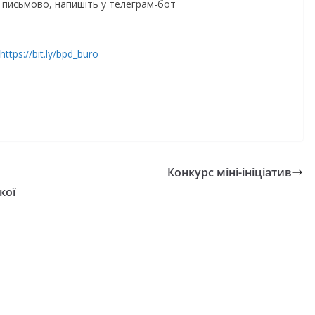
ИЛИНА
письмово, напишіть у телеграм-бот
Як отримати
АННЯ
компенсацію за
gormr
товари, придбан
https://bit.ly/bpd_buro
ветеранського б
07.08.2026
gormr
Конкурс міні-ініціатив
кої