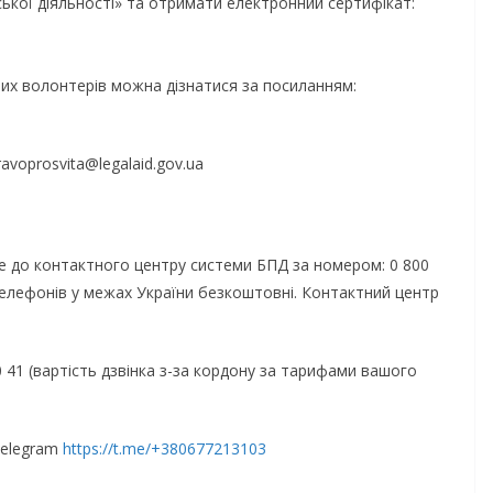
ької діяльності» та отримати електронний сертифікат:
ших волонтерів можна дізнатися за посиланням:
voprosvita@legalaid.gov.ua
 до контактного центру системи БПД за номером: 0 800
 телефонів у межах України безкоштовні. Контактний центр
0 41 (вартість дзвінка з-за кордону за тарифами вашого
Telegram
https://t.me/+380677213103
ЬНОНАЦІОНАЛЬ
НОВИНИ