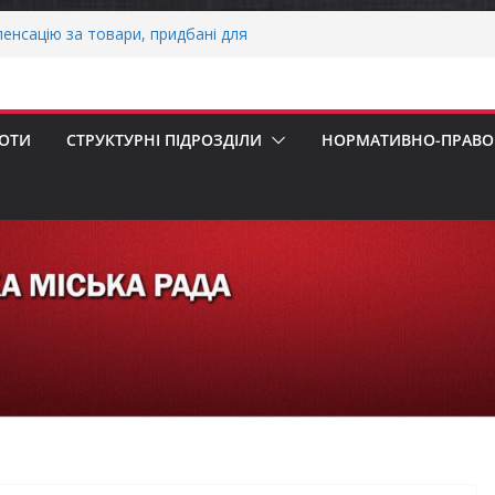
енсацію за товари, придбані для
знесу
ерховної Ради України з прав людини
ання щодо реалізації права осіб з
працю
БОТИ
СТРУКТУРНІ ПІДРОЗДІЛИ
НОРМАТИВНО-ПРАВОВ
нігівщини!
НАЛЬНА ХВИЛИНА МОВЧАННЯ
НАЛЬНА ХВИЛИНА МОВЧАННЯ