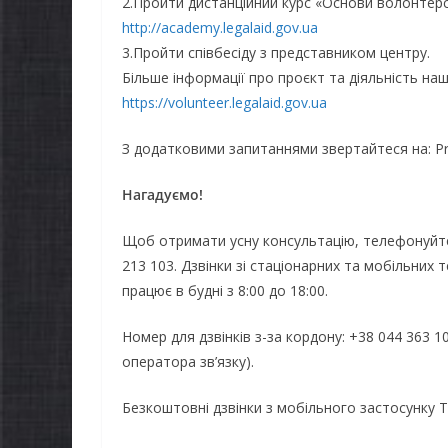
2.Пройти дистанційний курс «Основи волонтерс
http://academy.legalaid.gov.ua
3.Пройти співбесіду з представником центру.
Більше інформації про проєкт та діяльність на
https://volunteer.legalaid.gov.ua
З додатковими запитаннями звертайтеся на: Pra
Нагадуємо!
Щоб отримати усну консультацію, телефонуйте
213 103. Дзвінки зі стаціонарних та мобільних
працює в будні з 8:00 до 18:00.
Номер для дзвінків з-за кордону: +38 044 363 1
оператора зв’язку).
НОВИНИ
НОВИНИ
Безкоштовні дзвінки з мобільного застосунку 
ЗАГАЛЬНОНАЦІОНАЛЬ
ЗАГАЛ