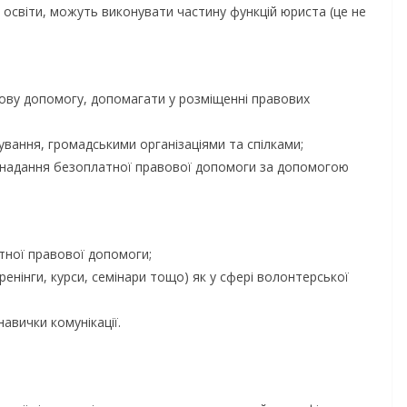
освіти, можуть виконувати частину функцій юриста (це не
ову допомогу, допомагати у розміщенні правових
ування, громадськими організаціями та спілками;
и надання безоплатної правової допомоги за допомогою
атної правової допомоги;
енінги, курси, семінари тощо) як у сфері волонтерської
авички комунікації.