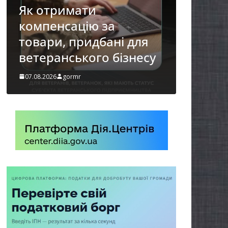
осіб з інвалідністю на
працю
і для
07.08.2026
gormr
ізнесу