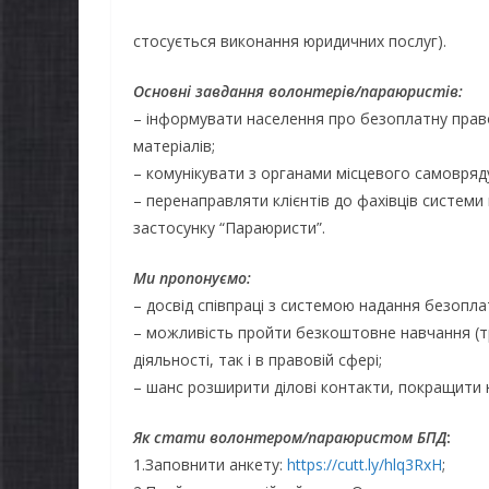
стосується виконання юридичних послуг).
Основні завдання волонтерів/параюристів
:
– інформувати населення про безоплатну прав
матеріалів;
– комунікувати з органами місцевого самовряд
– перенаправляти клієнтів до фахівців систем
застосунку “Параюристи”.
Ми пропонуємо:
– досвід співпраці з системою надання безопл
– можливість пройти безкоштовне навчання (тр
діяльності, так і в правовій сфері;
– шанс розширити ділові контакти, покращити н
Як стати
волонтером/
параюристом БПД
:
1.Заповнити анкету:
https://cutt.ly/hlq3RxH
;