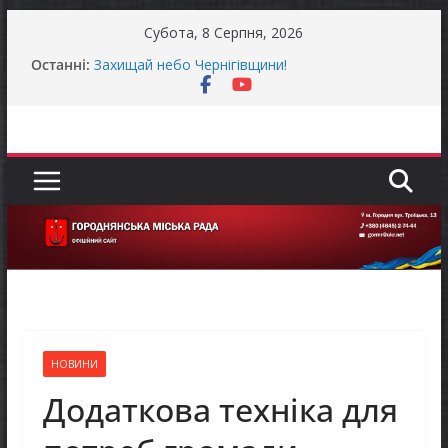
Перейти
Субота, 8 Серпня, 2026
до
Останні:
Захищай небо Чернігівщини!
вмісту
Батьки майбутніх першокласників уже можуть
оформити «Пакунок школяра»
Останніми днями погода випробовує жителів
громади справжньою літньою спекою
Як отримати компенсацію за товари, придбані
для ветеранського бізнесу
Уповноважений Верховної Ради України з
прав людини проводить опитування щодо
реалізації права осіб з інвалідністю на працю
НОВИНИ
Додаткова техніка для