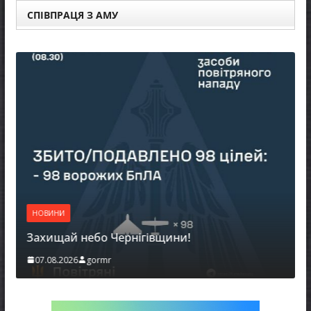
СПІВПРАЦЯ З АМУ
НОВИНИ
НОВИНИ
Батьки
ахищай небо Чернігівщини!
можуть
07.08.2026
gormr
06.08.2