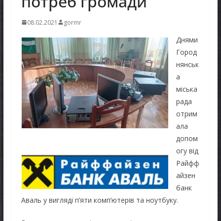
потреб громади
08.02.2021
gormr
Днями
Город
нянськ
а
міська
рада
отрим
ала
допом
огу від
Райфф
айзен
банк
Аваль у вигляді п’яти комп’ютерів та ноутбуку.