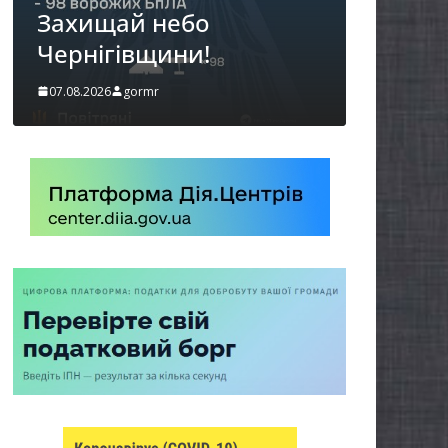
щай небо
можуть оформ
гівщини!
«Пакунок школ
6
gormr
06.08.2026
gormr