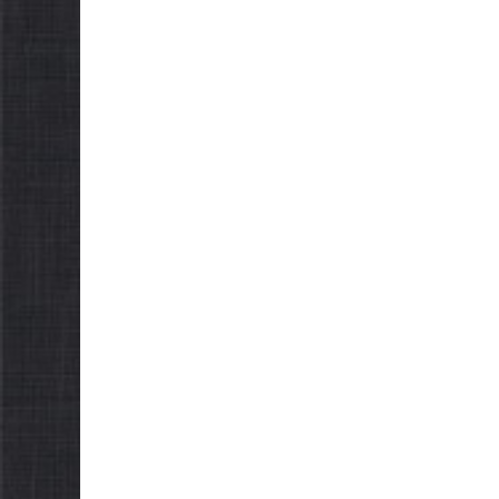
а сесія
 міської
НОВИНИ