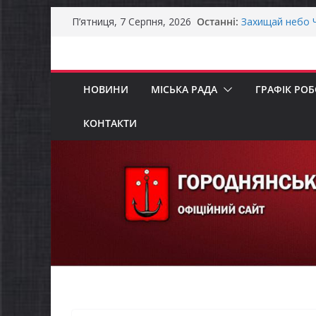
Перейти
Останні:
Захищай небо Ч
П’ятниця, 7 Серпня, 2026
до
Батьки майбут
«Пакунок школ
вмісту
Останніми дня
справжньою лі
НОВИНИ
МІСЬКА РАДА
ГРАФІК РО
Як отримати ко
ветеранського 
Уповноважений
КОНТАКТИ
проводить опит
інвалідністю н