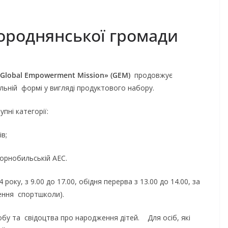
Городнянської громади
Global
Empowerment
Mission
»
(
GEM
)
продовжує
ьній формі у вигляді продуктового набору.
і категорії:
ів;
Чорнобильській АЕС.
у, з 9.00 до 17.00, обідня перерва з 13.00 до 14.00, за
щення спортшколи).
бу та свідоцтва про народження дітей. Для осіб, які