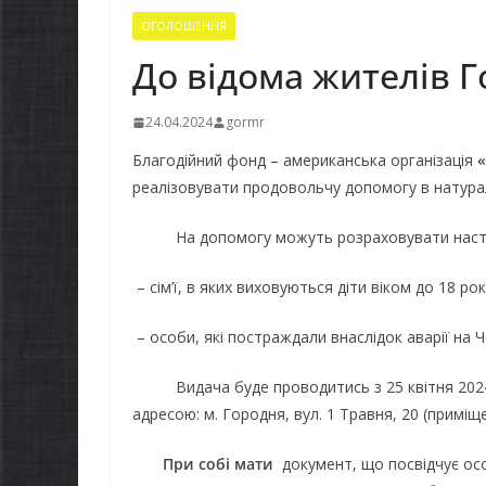
ОГОЛОШЕННЯ
До відома жителів 
24.04.2024
gormr
Благодійний фонд – американська організація
«
реалізовувати продовольчу допомогу в натурал
На допомогу можуть розраховувати наступн
– сім’ї, в яких виховуються діти віком до 18 рок
– особи, які постраждали внаслідок аварії на 
Видача буде проводитись з 25 квітня 2024 рок
адресою: м. Городня, вул. 1 Травня, 20 (примі
При собі мати
документ, що посвідчує осо