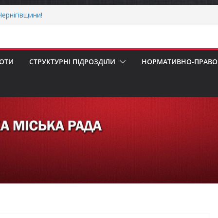
ернігівщини!
ніх першокласників уже можуть оформити
яра»
ми погода випробовує жителів громади
тньою спекою
БОТИ
СТРУКТУРНІ ПІДРОЗДІЛИ
НОРМАТИВНО-ПРАВОВ
мпенсацію за товари, придбані для
бізнесу
 Верховної Ради України з прав людини
ування щодо реалізації права осіб з
а працю