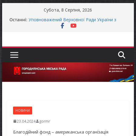
Перейти
Субота, 8 Серпня, 2026
до
Останні:
Уповноважений Верховної Ради України з
вмісту
прав людини проводить опитування щодо
реалізації права осіб з інвалідністю на працю
Захищай небо Чернігівщини!
Батьки майбутніх першокласників уже можуть
оформити «Пакунок школяра»
ЗАГАЛЬНОНАЦІОНАЛЬНА ХВИЛИНА
МОВЧАННЯ
Як отримати компенсацію за товари, придбані
для ветеранського бізнесу
НОВИНИ
23.04.2024
gormr
Благодійний фонд – американська організація