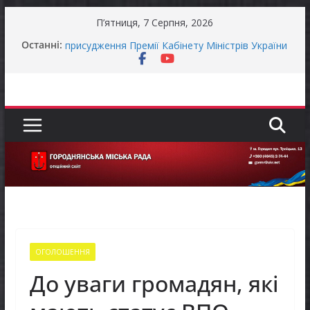
Перейти
П’ятниця, 7 Серпня, 2026
до
Оголошення про прийом документів для
Останні:
вмісту
присудження Премії Кабінету Міністрів України
за вагомий внесок у забезпечення
енергетичної стійкості України
Уповноважений Верховної Ради України з
прав людини проводить опитування щодо
реалізації права осіб з інвалідністю на працю
Захищай небо Чернігівщини!
Батьки майбутніх першокласників уже можуть
оформити «Пакунок школяра»
Останніми днями погода випробовує жителів
громади справжньою літньою спекою
ОГОЛОШЕННЯ
До уваги громадян, які