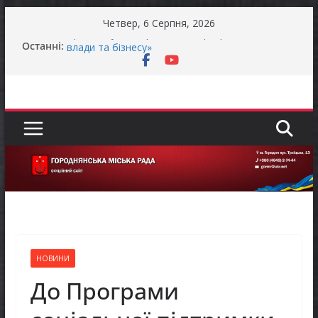
Перейти
Четвер, 6 Серпня, 2026
до
Продовжується реалізація програми «Діалог
Останні:
вмісту
влади та бізнесу»
Батьки майбутніх першокласників уже можуть
оформити «Пакунок школяра»
Останніми днями погода випробовує жителів
громади справжньою літньою спекою
Оголошення про прийом документів для
присудження Премії Кабінету Міністрів України
за вагомий внесок у забезпечення
енергетичної стійкості України
До уваги представників бізнесу!
НОВИНИ
До Програми