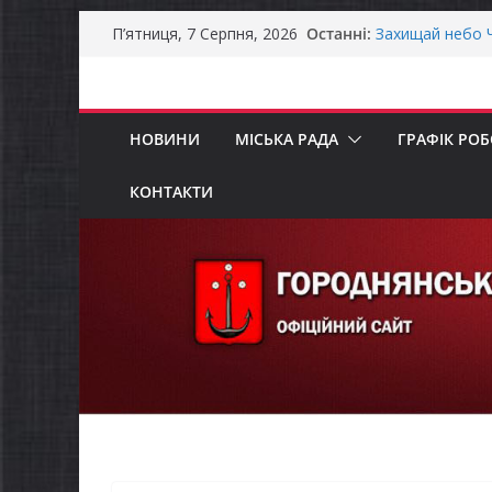
Перейти
Останні:
Захищай небо Ч
П’ятниця, 7 Серпня, 2026
до
Батьки майбут
«Пакунок школ
вмісту
Останніми дня
справжньою лі
НОВИНИ
МІСЬКА РАДА
ГРАФІК РО
Як отримати ко
ветеранського 
Уповноважений
КОНТАКТИ
проводить опит
інвалідністю н