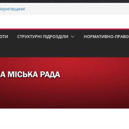
ернігівщини!
ніх першокласників уже можуть оформити
яра»
ми погода випробовує жителів громади
тньою спекою
БОТИ
СТРУКТУРНІ ПІДРОЗДІЛИ
НОРМАТИВНО-ПРАВОВ
мпенсацію за товари, придбані для
бізнесу
 Верховної Ради України з прав людини
ування щодо реалізації права осіб з
а працю