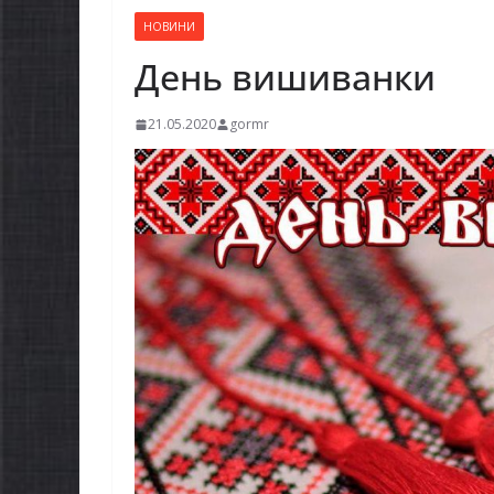
НОВИНИ
День вишиванки
21.05.2020
gormr