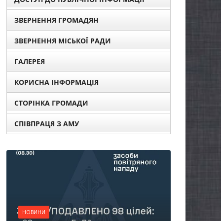
ЗВЕРНЕННЯ ГРОМАДЯН
ЗВЕРНЕННЯ МІСЬКОЇ РАДИ
ГАЛЕРЕЯ
КОРИСНА ІНФОРМАЦІЯ
СТОРІНКА ГРОМАДИ
СПІВПРАЦЯ З АМУ
Н
О
НОВИНИ
п
Батьки майбутніх
ж
першокласників уже
с