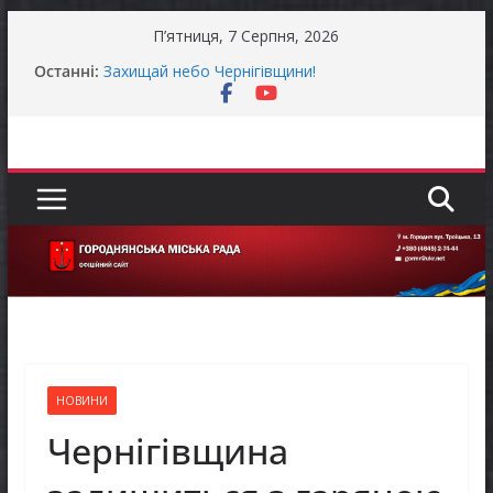
Перейти
П’ятниця, 7 Серпня, 2026
До уваги представників бізнесу!
до
Останні:
Захищай небо Чернігівщини!
вмісту
Батьки майбутніх першокласників уже можуть
оформити «Пакунок школяра»
Останніми днями погода випробовує жителів
громади справжньою літньою спекою
Оголошення про прийом документів для
присудження Премії Кабінету Міністрів України
за вагомий внесок у забезпечення
енергетичної стійкості України
НОВИНИ
Чернігівщина