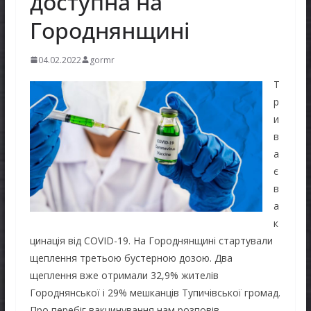
доступна на
Городнянщині
04.02.2022
gormr
Т
р
и
в
а
є
в
а
к
цинація від COVID-19. На Городнянщині стартували
щеплення третьою бустерною дозою. Два
щеплення вже отримали 32,9% жителів
Городнянської і 29% мешканців Тупичівської громад.
Про перебіг вакцинування нам розповів