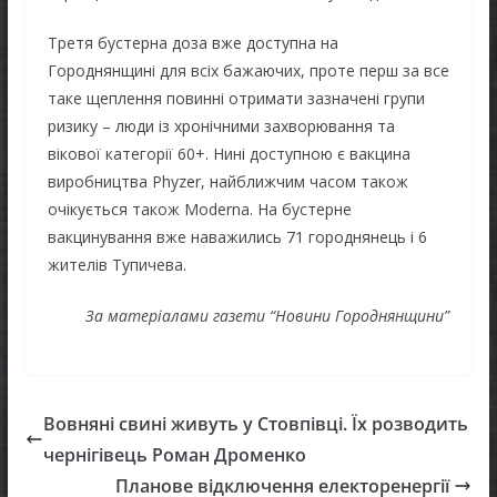
Третя бустерна доза вже доступна на
Городнянщині для всіх бажаючих, проте перш за все
таке щеплення повинні отримати зазначені групи
ризику – люди із хронічними захворювання та
вікової категорії 60+. Нині доступною є вакцина
виробництва Phyzer, найближчим часом також
очікується також Moderna. На бустерне
вакцинування вже наважились 71 городнянець і 6
жителів Тупичева.
За матеріалами газети “Новини Городнянщини”
Вовняні свині живуть у Стовпівці. Їх розводить
чернігівець Роман Дроменко
Планове відключення електоренергії