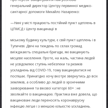
генеральний директор Центру первинної медико-
санітарної допомоги Михайло Назаренко:
—Нині у місті працюють постійний пункт щеплень в
ЦПМСД і Центр вакцинації в
міському будинку культури, є свій пункт щеплень і в
Тупичеві. Двічі на тиждень по селах громад
виїжджають спеціальні бригади, які вакцинують
місцеве населення. Проте, на жаль, частина людей
не усвідомлює ступінь небезпеки та ризиків
ускладнень від COVID-19, тому вакцинуватися не
поспішає. Принагідно хочу вкотре звернутись до всіх
земляків, а особливо до людей із хронічними
захворювання та вікової категорії 60+ : не
зволікайте із вакцинацією. Практика вже довела, що
вакциновані люди переносять коронавірусну
інфекцію легше і з меншою кількістю ускладнень.