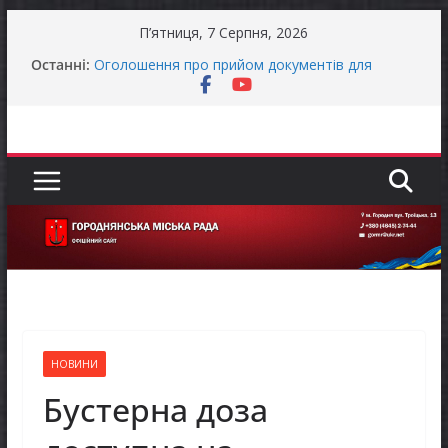
Перейти
П’ятниця, 7 Серпня, 2026
до
Останні:
Оголошення про прийом документів для
вмісту
присудження Премії Кабінету Міністрів України
за вагомий внесок у забезпечення
енергетичної стійкості України
До уваги представників бізнесу!
Продовжується реалізація програми «Діалог
влади та бізнесу»
Батьки майбутніх першокласників уже можуть
оформити «Пакунок школяра»
Останніми днями погода випробовує жителів
громади справжньою літньою спекою
НОВИНИ
Бустерна доза