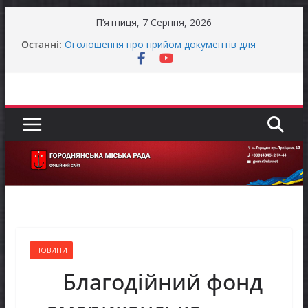
Перейти
П’ятниця, 7 Серпня, 2026
до
Останні:
Оголошення про прийом документів для
вмісту
присудження Премії Кабінету Міністрів України
за вагомий внесок у забезпечення
енергетичної стійкості України
До уваги представників бізнесу!
Продовжується реалізація програми «Діалог
влади та бізнесу»
Батьки майбутніх першокласників уже можуть
оформити «Пакунок школяра»
Останніми днями погода випробовує жителів
громади справжньою літньою спекою
НОВИНИ
Благодійний фонд