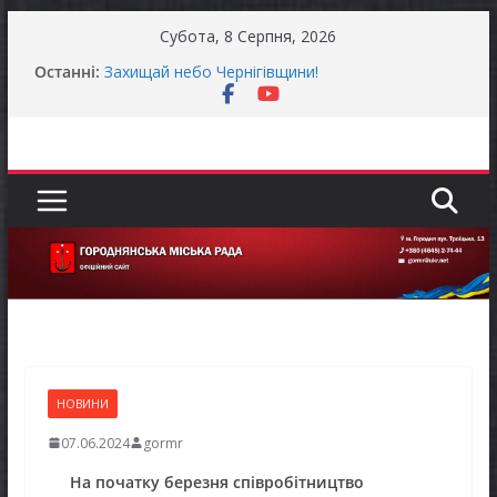
Перейти
Субота, 8 Серпня, 2026
до
Останні:
Захищай небо Чернігівщини!
вмісту
Батьки майбутніх першокласників уже можуть
оформити «Пакунок школяра»
Останніми днями погода випробовує жителів
громади справжньою літньою спекою
Як отримати компенсацію за товари, придбані
для ветеранського бізнесу
Уповноважений Верховної Ради України з
прав людини проводить опитування щодо
реалізації права осіб з інвалідністю на працю
НОВИНИ
07.06.2024
gormr
На початку березня співробітництво