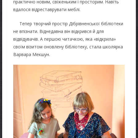
практично новим, свіженьким і просторим. Навіть
вдалося відреставрувати меблі.
Тепер творчий простір Дібрівненської бібліотеки
не впізнати. Віднедавна він відкрився й для
відвідувачів. А першою читачкою, яка «відкрила»
своїм візитом оновлену бібліотеку, стала школярка
Варвара Мекшун.