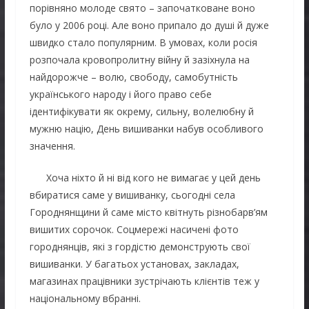
порівняно молоде свято – започатковане воно
було у 2006 році. Але воно припало до душі й дуже
швидко стало популярним. В умовах, коли росія
розпочала кровопролитну війну й зазіхнула на
найдорожче – волю, свободу, самобутність
українського народу і його право себе
ідентифікувати як окрему, сильну, волелюбну й
мужню націю, День вишиванки набув особливого
значення.
Хоча ніхто й ні від кого не вимагає у цей день
вбиратися саме у вишиванку, сьогодні села
Городнянщини й саме місто квітнуть різнобарв’ям
вишитих сорочок. Соцмережі насичені фото
городнянців, які з гордістю демонструють свої
вишиванки. У багатьох установах, закладах,
магазинах працівники зустрічають клієнтів теж у
національному вбранні.