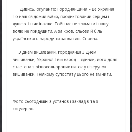
Дивись, окупанте: Городнянщина – це Україна!
То наш свідомий вибір, продиктований серцем і
душею. І ніяк інакше. Тобі нас не зламати і нашу
волю не придушити. А за кров, сльози й біль
українського народу ти заплатиш. Сповна.
З Днем вишиванки, городнянці! З Днем
вишиванки, Україно! Твій народ – єдиний, його доля
сплетена з різнокольорових ниток у візерунок
вишиванки. І ніякому супостату цього не змінити.
Фото сьогоднішні з установ і закладів та з
соцмереж.