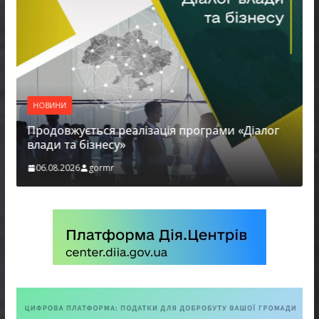
НОВИНИ
Городнянська міська рада встановила 100-
відсоткові податкові пільги для територій,
щодо яких прийнято рішення про
обов’язкову евакуацію населення
05.08.2026
gormr