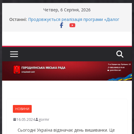
Перейти
Четвер, 6 Серпня, 2026
до
Останні:
Продовжується реалізація програми «Діалог
вмісту
влади та бізнесу»
Батьки майбутніх першокласників уже можуть
оформити «Пакунок школяра»
Останніми днями погода випробовує жителів
громади справжньою літньою спекою
Оголошення про прийом документів для
присудження Премії Кабінету Міністрів України
за вагомий внесок у забезпечення
енергетичної стійкості України
До уваги представників бізнесу!
НОВИНИ
16.05.2024
gormr
Сьогодні Україна відзначає день вишиванки. Це