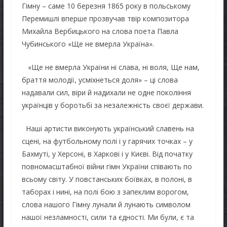
Гімну – саме 10 березня 1865 року в польському
Перемишлі вперше прозвучав твір композитора
Михайла Вербицького на слова поета Павла
Чубинського «Ще не вмерла Україна».
«Ще не вмерла України ні слава, ні воля, Ще нам,
браття молодії, усміхнеться доля» – ці слова
надавали сил, віри й надихали не одне покоління
українців у боротьбі за незалежність своєї держави.
Наші артисти виконують український славень на
сцені, на футбольному полі і у гарячих точках – у
Бахмуті, у Херсоні, в Харкові і у Києві. Від початку
повномасштабної війни гімн України співають по
всьому світу. У повстанських боївках, в полоні, в
таборах і нині, на полі бою з запеклим ворогом,
слова нашого Гімну лунали й лунають символом
нашої незламності, сили та єдності. Ми були, є та