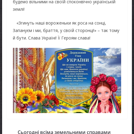
будемо вільними на своїй споконвічно українській
землі!
«Згинуть наші вороженьки як роса на сонці,
Запануєм і ми, браття, у своїй сторонці!» – так тому
й бути. Слава Україні! Її Героям слава!
Сьогодні всіма земельними справами