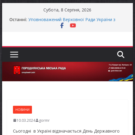
Перейти
Субота, 8 Серпня, 2026
до
Останні:
Уповноважений Верховної Ради України з
вмісту
прав людини проводить опитування щодо
реалізації права осіб з інвалідністю на працю
Захищай небо Чернігівщини!
Батьки майбутніх першокласників уже можуть
оформити «Пакунок школяра»
ЗАГАЛЬНОНАЦІОНАЛЬНА ХВИЛИНА
МОВЧАННЯ
Як отримати компенсацію за товари, придбані
для ветеранського бізнесу
НОВИНИ
10.03.2024
gormr
Сьогодні в Україні відзначається День Державного