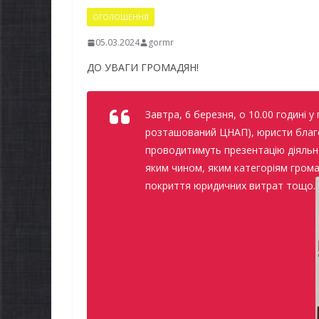
ОГОЛОШЕННЯ
05.03.2024
gormr
ДО УВАГИ ГРОМАДЯН!
Завтра, 6 березня, о 10.00 годині у
розташований ЦНАП), юристи благод
проводитимуть презентацію діяльно
яким чином, яким категоріям грома
покриття юридичних витрат тощо.