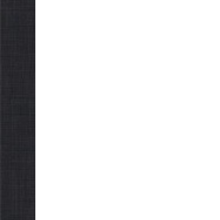
ради в
обов’язкову евакуацію
склика
населення
05.08.2026
05.08.2026
gormr