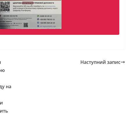
я
Наступний запис
ою
ду на
ни
вить