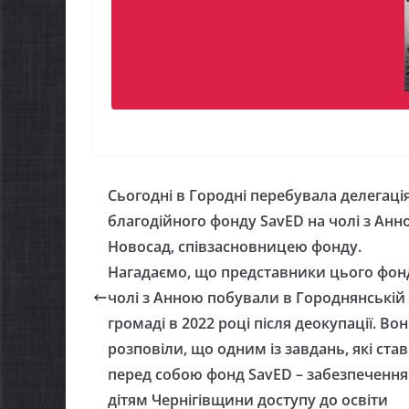
Сьогодні в Городні перебувала делегаці
благодійного фонду SavED на чолі з Анн
Новосад, співзасновницею фонду.
Нагадаємо, що представники цього фон
чолі з Анною побували в Городнянській
громаді в 2022 році після деокупації. Во
розповіли, що одним із завдань, які ста
перед собою фонд SavED – забезпечення
дітям Чернігівщини доступу до освіти