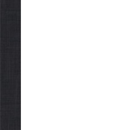
НОВИНИ
Городнянська міська
рада встановила 100-
відсоткові податкові
НОВИНИ
пільги для територій,
Відбула
щодо яких прийнято
Городн
рішення про