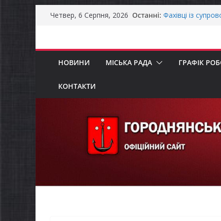
Перейти
Останні:
Фахівці із супро
Четвер, 6 Серпня, 2026
до
осіб в Городнянс
ЗАГАЛЬНОНАЦІ
вмісту
Оголошення про 
та мінімального
НОВИНИ
МІСЬКА РАДА
ГРАФІК РО
Городнянська мі
податкові пільги
рішення про обо
КОНТАКТИ
Відбулась 45-та 
восьмого склика