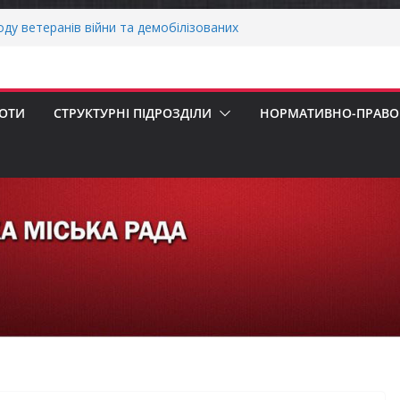
воду ветеранів війни та демобілізованих
ькій громаді
ОНАЛЬНА ХВИЛИНА МОВЧАННЯ
своєчасну сплату земельного податку
 податкового зобов’язання (МПЗ)
БОТИ
СТРУКТУРНІ ПІДРОЗДІЛИ
НОРМАТИВНО-ПРАВОВ
ська рада встановила 100-відсоткові
 для територій, щодо яких прийнято
в’язкову евакуацію населення
сесія Городнянської міської ради
ння