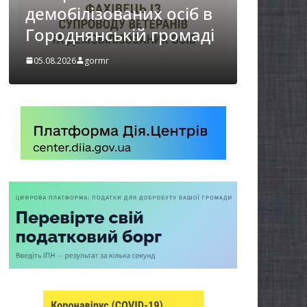
НА ХВИЛИНА
осіб в
МОВЧАННЯ
ромаді
05.08.2026
gormr