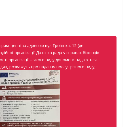
 приміщенні за адресою вул.Троїцька, 15 (де
ійної організації Датська рада у справах біженців
сті організації – якого виду допомоги надаються,
дян, розкажуть про надання послуг різного виду,