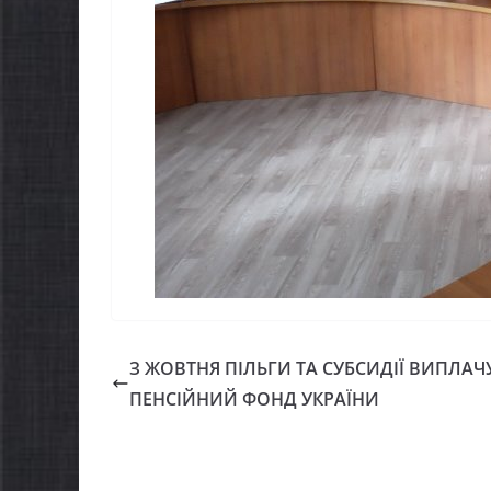
можуть оформити
спекою
«Пакунок школяра»
06.08.2026
gormr
06.08.2026
gormr
З ЖОВТНЯ ПІЛЬГИ ТА СУБСИДІЇ ВИПЛАЧ
ПЕНСІЙНИЙ ФОНД УКРАЇНИ