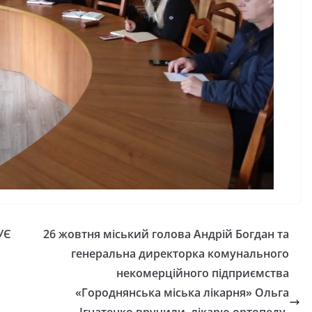
України
06.08.2026
gormr
УЄ
26 жовтня міський голова Андрій Богдан та
генеральна директорка комунального
некомерційного підприємства
«Городнянська міська лікарня» Ольга