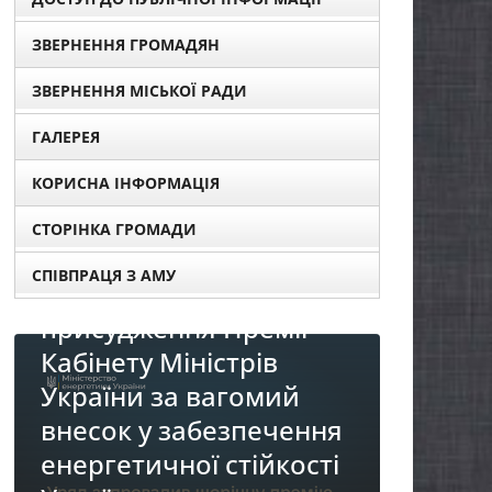
ЗВЕРНЕННЯ ГРОМАДЯН
ЗВЕРНЕННЯ МІСЬКОЇ РАДИ
ГАЛЕРЕЯ
КОРИСНА ІНФОРМАЦІЯ
СТОРІНКА ГРОМАДИ
СПІВПРАЦЯ З АМУ
 для
ї
Н
НОВИНИ
П
До уваги представників
ння
р
бізнесу!
сті
«