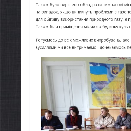
Також було вирішено обладнати тимчасові місц
на випадок, якщо виникнуть проблеми з газопо
для обігріву використання природного газу, є 
Також біля приміщення міського будинку культ
Готуємось до всіх можливих випробувань, але в
зусиллями ми все витримаємо і дочекаємось п
НОВИНИ
Останнім
НОВИНИ
погода ви
Батьки майбутніх
жителів г
першокласників уже
справжнь