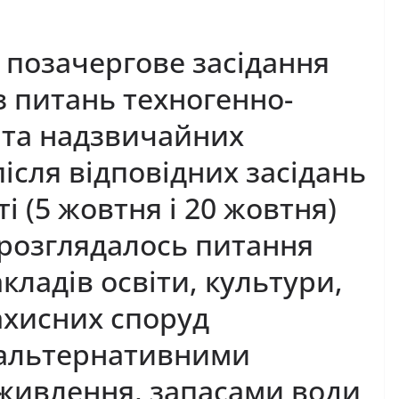
 позачергове засідання
 з питань техногенно-
 та надзвичайних
після відповідних засідань
і (5 жовтня і 20 жовтня)
 розглядалось питання
кладів освіти, культури,
ахисних споруд
 альтернативними
живлення, запасами води