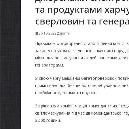
та продуктами харчу
сверловин та генера
26.10.2022
gormr
Підсумком обговорення стало рішення комісії з
захисту по укомплектуванню захисних споруд 
місць для розташування людей, запасами харчо
генераторами.
У свою чергу мешканці багатоповерхівок пови
приміщення для безпечного перебування в них
необхідності, ліками та водою.
За рішенням комісії, час дії комендантської г
світломаскування під час дії комендантської г
22.00 години.