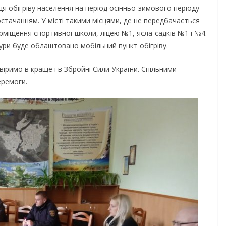
я обігріву населення на період осінньо-зимового періоду
стачанням. У місті такими місцями, де не передбачається
прміщення спортивної школи, ліцею №1, ясла-садків №1 і №4.
ури буде облаштовано мобільний пункт обігріву.
іримо в краще і в Збройні Сили України. Спільними
еремоги.
НОВИНИ
ОГОЛОШЕННЯ
Оголошення про
прийом документів
присудження Премі
Кабінету Міністрів
и днями
України за вагомий
пробовує
внесок у забезпече
ромади
енергетичної стійко
ою літньою