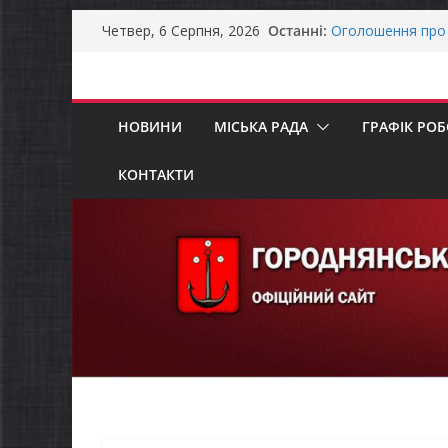
Перейти
Останні:
Оголошення про 
Четвер, 6 Серпня, 2026
до
Премії Кабінету 
забезпечення ене
вмісту
До уваги предста
Продовжується р
НОВИНИ
МІСЬКА РАДА
ГРАФІК РО
бізнесу»
Батьки майбутні
«Пакунок школя
КОНТАКТИ
Останніми днями
справжньою літ