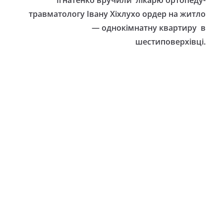
Ігнатенко вручили лікарю ортопеду-
травматологу Івану Хіхлухо ордер на житло
— однокімнатну квартиру в
шестиповерхівці.