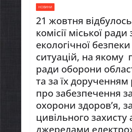
НОВИНИ
21 жовтня відбулось
комісії міської ради
екологічної безпеки
ситуацій, на якому 
ради оборони област
та за їх дорученням
про забезпечення за
охорони здоров’я, з
цивільного захисту
джерелами електро