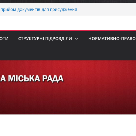
прийом документів для присудження
Міністрів України за вагомий внесок у
ргетичної стійкості України
вників бізнесу!
еалізація програми «Діалог влади та
БОТИ
СТРУКТУРНІ ПІДРОЗДІЛИ
НОРМАТИВНО-ПРАВОВ
х першокласників уже можуть оформити
ра»
 погода випробовує жителів громади
ньою спекою