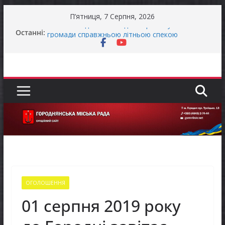
Перейти
П’ятниця, 7 Серпня, 2026
до
Останніми днями погода випробовує жителів
Останні:
вмісту
громади справжньою літньою спекою
Як отримати компенсацію за товари, придбані
для ветеранського бізнесу
Уповноважений Верховної Ради України з
прав людини проводить опитування щодо
реалізації права осіб з інвалідністю на працю
Захищай небо Чернігівщини!
Батьки майбутніх першокласників уже можуть
оформити «Пакунок школяра»
ОГОЛОШЕННЯ
01 серпня 2019 року