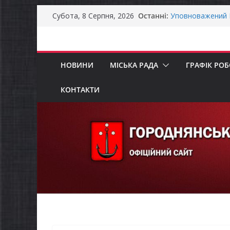
Перейти
Як отримати ком
Останні:
Субота, 8 Серпня, 2026
ветеранського б
до
Уповноважений В
вмісту
проводить опиту
інвалідністю на 
Захищай небо Че
НОВИНИ
МІСЬКА РАДА
ГРАФІК РО
Батьки майбутні
«Пакунок школя
КОНТАКТИ
ЗАГАЛЬНОНАЦІ