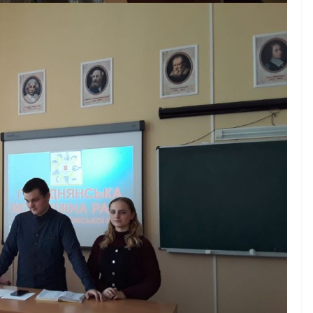
НОВИНИ
Уповноважений
Верховної Ради
України з прав людини
проводить опитування
щодо реалізації права