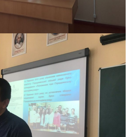
осіб з інвалідністю на
а
працю
ні для
07.08.2026
gormr
бізнесу