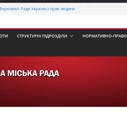
пенсацію за товари, придбані для
ізнесу
ерховної Ради України з прав людини
вання щодо реалізації права осіб з
працю
рнігівщини!
БОТИ
СТРУКТУРНІ ПІДРОЗДІЛИ
НОРМАТИВНО-ПРАВОВ
х першокласників уже можуть оформити
ра»
ОНАЛЬНА ХВИЛИНА МОВЧАННЯ