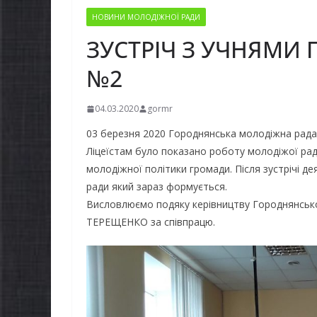
НОВИНИ МОЛОДІЖНОЇ РАДИ
ЗУСТРІЧ З УЧНЯМИ
№2
04.03.2020
gormr
03 березня 2020 Городнянська молодіжна рада 
Ліцеїстам було показано роботу молодіжої рад
молодіжної політики громади. Після зустрічі де
ради який зараз формується.
Висловлюємо подяку керівництву Городнянськог
ТЕРЕЩЕНКО за співпрацю.