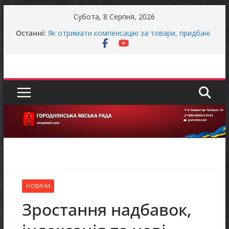
Перейти
Субота, 8 Серпня, 2026
до
Останніми днями погода випробовує жителів
Останні:
громади справжньою літньою спекою
вмісту
Як отримати компенсацію за товари, придбані
для ветеранського бізнесу
Уповноважений Верховної Ради України з
прав людини проводить опитування щодо
реалізації права осіб з інвалідністю на працю
Захищай небо Чернігівщини!
Батьки майбутніх першокласників уже можуть
оформити «Пакунок школяра»
НОВИНИ
Зростання надбавок,