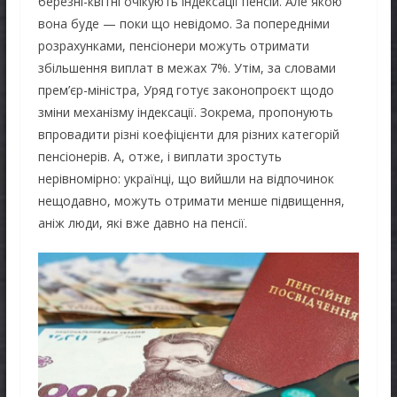
березні-квітні очікують індексації пенсій. Але якою
вона буде — поки що невідомо. За попередніми
розрахунками, пенсіонери можуть отримати
збільшення виплат в межах 7%. Утім, за словами
прем’єр-міністра, Уряд готує законопроєкт щодо
зміни механізму індексації. Зокрема, пропонують
впровадити різні коефіцієнти для різних категорій
пенсіонерів. А, отже, і виплати зростуть
нерівномірно: українці, що вийшли на відпочинок
нещодавно, можуть отримати менше підвищення,
аніж люди, які вже давно на пенсії.