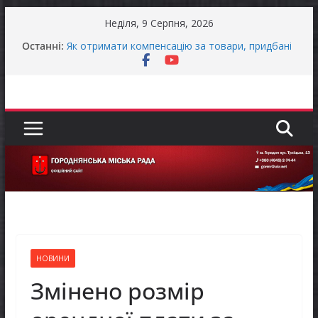
Перейти
Неділя, 9 Серпня, 2026
до
Останні:
Як отримати компенсацію за товари, придбані
вмісту
для ветеранського бізнесу
Уповноважений Верховної Ради України з
прав людини проводить опитування щодо
реалізації права осіб з інвалідністю на працю
Захищай небо Чернігівщини!
ЗАГАЛЬНОНАЦІОНАЛЬНА ХВИЛИНА
МОВЧАННЯ
ЗАГАЛЬНОНАЦІОНАЛЬНА ХВИЛИНА
МОВЧАННЯ
НОВИНИ
Змінено розмір