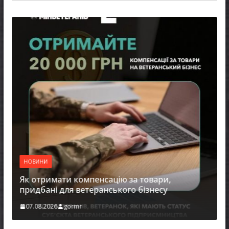
Н
Уп
п
ре
НОВИНИ
Як отримати компенсацію за товари,
придбані для ветеранського бізнесу
07.08.2026
gormr