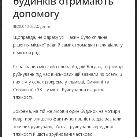
будинків отримають
допомогу
28.04.2022
gormr
Щоправда, не одразу усі. Таким було спільне
рішення міської ради й самих громадян після діалогу
в міській раді.
Як зазначив міський голова Андрій Богдан, в громаді
руйнувань під час військових дій зазнали 40 осель. З
них сім у селах (зокрема у Ільмівці, Смичині та
Сеньківці) і 33 – у місті. Руйнування всі різної
тяжкості.
Зокрема, на тій же Лісовій один будинок на чотири
квартири знищено фактично повністю, два зазнали
значних руйнувань, п’ять – руйнувань середньої
тяжкості й шість зруйновані частково.