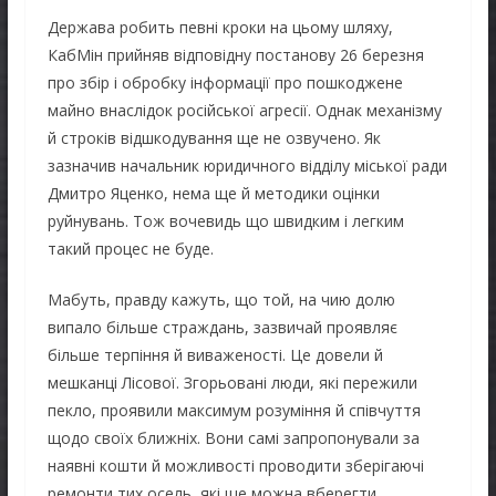
Держава робить певні кроки на цьому шляху,
КабМін прийняв відповідну постанову 26 березня
про збір і обробку інформації про пошкоджене
майно внаслідок російської агресії. Однак механізму
й строків відшкодування ще не озвучено. Як
зазначив начальник юридичного відділу міської ради
Дмитро Яценко, нема ще й методики оцінки
руйнувань. Тож вочевидь що швидким і легким
такий процес не буде.
Мабуть, правду кажуть, що той, на чию долю
випало більше страждань, зазвичай проявляє
більше терпіння й виваженості. Це довели й
мешканці Лісової. Згорьовані люди, які пережили
пекло, проявили максимум розуміння й співчуття
щодо своїх ближніх. Вони самі запропонували за
наявні кошти й можливості проводити зберігаючі
ремонти тих осель, які ще можна вберегти,