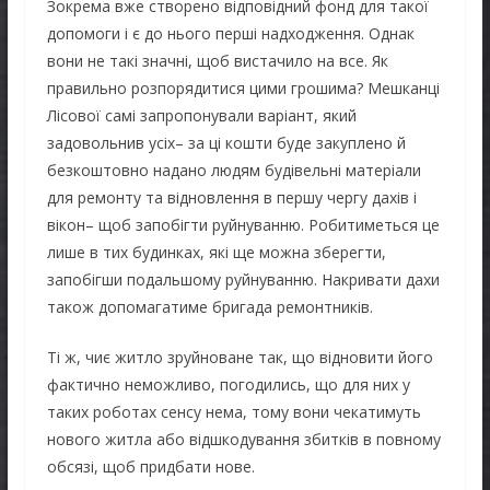
Зокрема вже створено відповідний фонд для такої
допомоги і є до нього перші надходження. Однак
вони не такі значні, щоб вистачило на все. Як
правильно розпорядитися цими грошима? Мешканці
Лісової самі запропонували варіант, який
задовольнив усіх– за ці кошти буде закуплено й
безкоштовно надано людям будівельні матеріали
для ремонту та відновлення в першу чергу дахів і
вікон– щоб запобігти руйнуванню. Робитиметься це
лише в тих будинках, які ще можна зберегти,
запобігши подальшому руйнуванню. Накривати дахи
також допомагатиме бригада ремонтників.
Ті ж, чиє житло зруйноване так, що відновити його
фактично неможливо, погодились, що для них у
таких роботах сенсу нема, тому вони чекатимуть
нового житла або відшкодування збитків в повному
обсязі, щоб придбати нове.