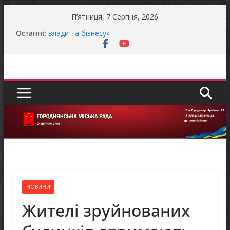
Перейти
П’ятниця, 7 Серпня, 2026
до
Продовжується реалізація програми «Діалог
Останні:
вмісту
влади та бізнесу»
Батьки майбутніх першокласників уже можуть
оформити «Пакунок школяра»
Останніми днями погода випробовує жителів
громади справжньою літньою спекою
Оголошення про прийом документів для
присудження Премії Кабінету Міністрів України
за вагомий внесок у забезпечення
енергетичної стійкості України
До уваги представників бізнесу!
НОВИНИ
Жителі зруйнованих