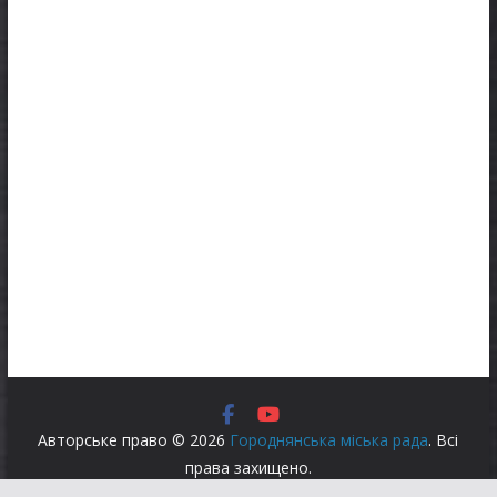
Авторське право © 2026
Городнянська міська рада
. Всі
права захищено.
Тема:
ColorMag
за ThemeGrill. На платформі
WordPress
.