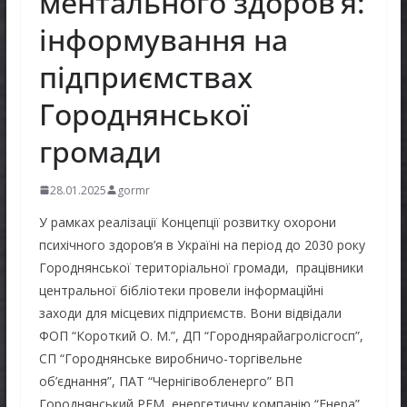
ментального здоров’я:
інформування на
підприємствах
Городнянської
громади
28.01.2025
gormr
У рамках реалізації Концепції розвитку охорони
психічного здоров’я в Україні на період до 2030 року
Городнянської територіальної громади, працівники
центральної бібліотеки провели інформаційні
заходи для місцевих підприємств. Вони відвідали
ФОП “Короткий О. М.”, ДП “Городнярайагролісгосп”,
СП “Городнянське виробничо-торгівельне
об’єднання”, ПАТ “Чернігівобленерго” ВП
Городнянський РЕМ, енергетичну компанію “Енера”