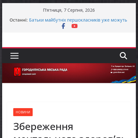
Перейти
П’ятниця, 7 Серпня, 2026
до
Продовжується реалізація програми «Діалог
Останні:
вмісту
влади та бізнесу»
Батьки майбутніх першокласників уже можуть
оформити «Пакунок школяра»
Останніми днями погода випробовує жителів
громади справжньою літньою спекою
Оголошення про прийом документів для
присудження Премії Кабінету Міністрів України
за вагомий внесок у забезпечення
енергетичної стійкості України
До уваги представників бізнесу!
НОВИНИ
Збереження