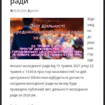
ради
20.05.2021
gormr
Відп
овід
но
до
ріше
ння
Гор
одн
янської молодіжної ради від 15 травня 2021 року 22
травня о 13:00 в просторі можливостей та ідей
центральної бібліотеки відбудеться урочисте
засідання молодіжної ради на якому буде
проведено публічний звіт діяльності молодіжної
ради за 2020 рік.