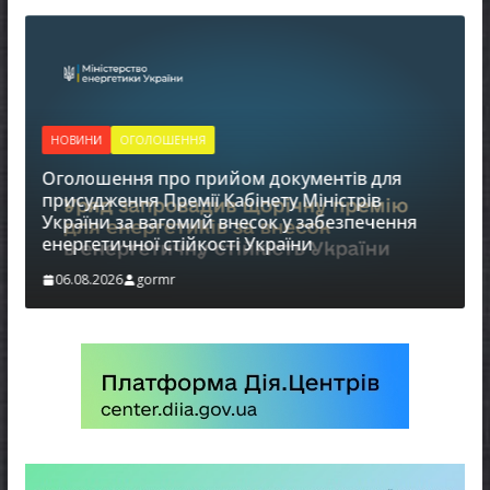
НОВИНИ
ОГОЛОШЕННЯ
НОВ
Оголошення про прийом документів для
До у
присудження Премії Кабінету Міністрів
України за вагомий внесок у забезпечення
06.0
енергетичної стійкості України
06.08.2026
gormr