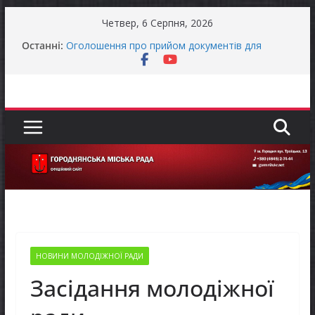
Перейти
Четвер, 6 Серпня, 2026
до
Останні:
Оголошення про прийом документів для
вмісту
присудження Премії Кабінету Міністрів України
за вагомий внесок у забезпечення
енергетичної стійкості України
До уваги представників бізнесу!
Продовжується реалізація програми «Діалог
влади та бізнесу»
Батьки майбутніх першокласників уже можуть
оформити «Пакунок школяра»
Останніми днями погода випробовує жителів
громади справжньою літньою спекою
НОВИНИ МОЛОДІЖНОЇ РАДИ
Засідання молодіжної