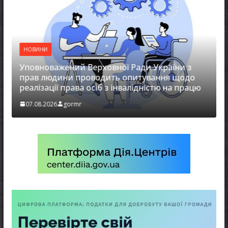
ений Верховної Ради України з
НОВИНИ
ини проводить опитування щодо
 права осіб з інвалідністю на працю
Захищай небо 
gormr
07.08.2026
gormr