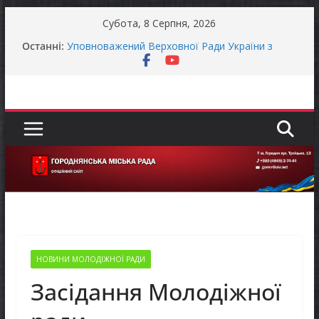
Перейти
Субота, 8 Серпня, 2026
до
Останні:
Уповноважений Верховної Ради України з
вмісту
прав людини проводить опитування щодо
реалізації права осіб з інвалідністю на працю
Захищай небо Чернігівщини!
Батьки майбутніх першокласників уже можуть
оформити «Пакунок школяра»
ЗАГАЛЬНОНАЦІОНАЛЬНА ХВИЛИНА
МОВЧАННЯ
Як отримати компенсацію за товари, придбані
для ветеранського бізнесу
НОВИНИ МОЛОДІЖНОЇ РАДИ
Засідання Молодіжної