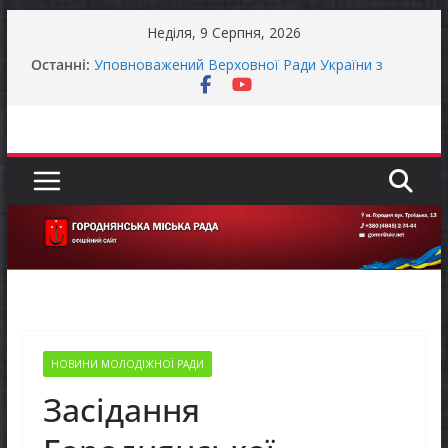
Перейти
Неділя, 9 Серпня, 2026
до
Останні:
Уповноважений Верховної Ради України з
вмісту
прав людини проводить опитування щодо
реалізації права осіб з інвалідністю на працю
Захищай небо Чернігівщини!
Батьки майбутніх першокласників уже можуть
оформити «Пакунок школяра»
ЗАГАЛЬНОНАЦІОНАЛЬНА ХВИЛИНА
МОВЧАННЯ
Як отримати компенсацію за товари, придбані
для ветеранського бізнесу
НОВИНИ МОЛОДІЖНОЇ РАДИ
Засідання