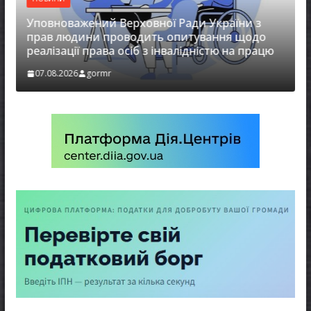
Уповноважений Верховної Ради України з
НОВИ
прав людини проводить опитування щодо
реалізації права осіб з інвалідністю на працю
Захи
07.08.2026
gormr
07.08