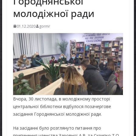
Городнянської
молодіжної ради
01.12.2020
gormr
Вчора, 30 листопада, в молодіжному просторі
центральної бібліотеки відбулося позачергове
засідання Городнянської молодіжної ради.
На засіданні було розглянуто питання про
припинення членства Заровної А.В. та Скрипко Т.О.