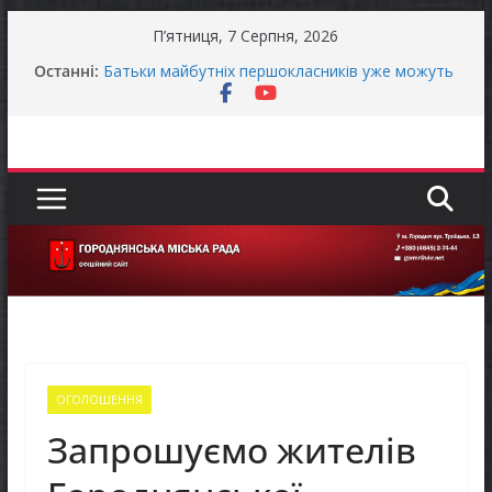
Перейти
П’ятниця, 7 Серпня, 2026
до
Продовжується реалізація програми «Діалог
Останні:
влади та бізнесу»
вмісту
Батьки майбутніх першокласників уже можуть
оформити «Пакунок школяра»
Останніми днями погода випробовує жителів
громади справжньою літньою спекою
Оголошення про прийом документів для
присудження Премії Кабінету Міністрів України
за вагомий внесок у забезпечення
енергетичної стійкості України
До уваги представників бізнесу!
ОГОЛОШЕННЯ
Запрошуємо жителів