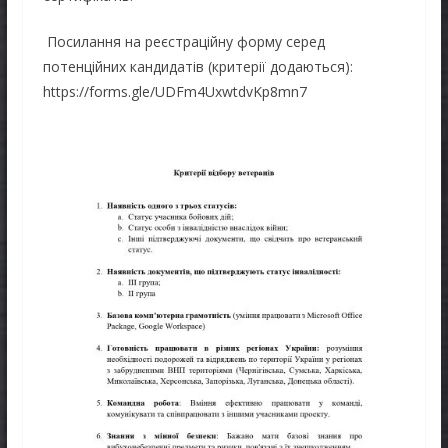
Посилання на реєстраційну форму серед
потенційних кандидатів (критерії додаються):
https://forms.gle/UDFm4UxwtdvKp8mn7