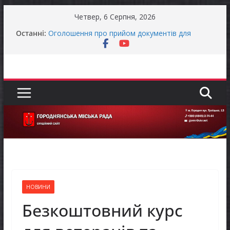
Перейти
Четвер, 6 Серпня, 2026
до
Останні:
Оголошення про прийом документів для
вмісту
присудження Премії Кабінету Міністрів України
за вагомий внесок у забезпечення
енергетичної стійкості України
До уваги представників бізнесу!
Продовжується реалізація програми «Діалог
влади та бізнесу»
Батьки майбутніх першокласників уже можуть
оформити «Пакунок школяра»
Останніми днями погода випробовує жителів
громади справжньою літньою спекою
НОВИНИ
Безкоштовний курс