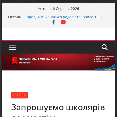
Перейти
Четвер, 6 Серпня, 2026
до
Останні:
Городнянська міська рада встановила 100-
вмісту
відсоткові податкові пільги для територій,
щодо яких прийнято рішення про обов’язкову
евакуацію населення
Відбулась 45-та сесія Городнянської міської
ради восьмого скликання
Фахівці із супроводу ветеранів війни та
демобілізованих осіб в Городнянській громаді
До уваги представників бізнесу!
Продовжується реалізація програми «Діалог
влади та бізнесу»
НОВИНИ
Запрошуємо школярів