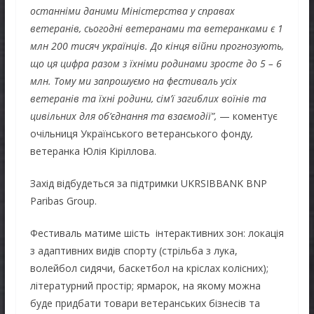
останніми даними Міністерства у справах
ветеранів, сьогодні ветеранами та
ветеранками
є 1
млн 200 тисяч українців. До кінця війни прогнозують,
що ця цифра разом з їхніми родинами зросте до 5 – 6
млн.
Тому ми запрошуємо на фестиваль усіх
ветеранів та їхні родини, сім’ї загиблих воїнів та
цивільних для об’єднання та взаємодії”,
— коментує
очільниця Українського ветеранського фонду
,
ветеранка
Юлія Кіріллова.
Захід відбудеться за підтримки UKRSIBBANK BNP
Paribas Group.
Фестиваль матиме шість інтерактивних зон:
локація
з адаптивних видів спорту (стрільба з лука,
волейбол сидячи, баскетбол на кріслах колісних);
літературний простір; ярмарок, на якому можна
буде придбати товари ветеранських бізнесів та