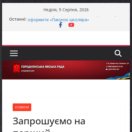
Перейти
Неділя, 9 Серпня, 2026
до
Батьки майбутніх першокласників уже можуть
Останні:
вмісту
оформити «Пакунок школяра»
ЗАГАЛЬНОНАЦІОНАЛЬНА ХВИЛИНА
МОВЧАННЯ
Як отримати компенсацію за товари, придбані
для ветеранського бізнесу
Уповноважений Верховної Ради України з
прав людини проводить опитування щодо
реалізації права осіб з інвалідністю на працю
Захищай небо Чернігівщини!
НОВИНИ
Запрошуємо на