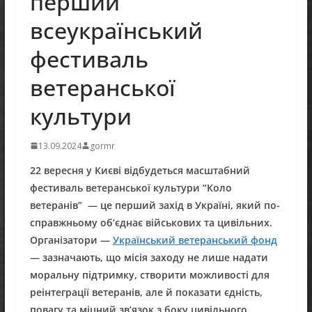
перший
всеукраїнський
фестиваль
ветеранської
культури
13.09.2024
gormr
22 вересня у Києві відбудеться масштабний
фестиваль ветеранської культури “Коло
ветеранів” — це перший захід в Україні, який по-
справжньому об’єднає військових та цивільних.
Організатори —
Український ветеранський фонд
— зазначають, що місія заходу не лише надати
моральну підтримку, створити можливості для
реінтеграції ветеранів, а
ле й
показати єдність,
повагу та міцний зв’язок з боку цивільного