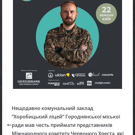
Нещодавно комунальний заклад
“Хоробицький ліцей” Городнянської міської
ради мав честь приймати представників
Міжнародного комітету Червоного Хреста, які