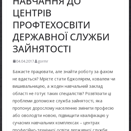
НАВЧАННЯ ДО
ЦЕНТРІВ
ПРОФТЕХОСВІТИ
ДЕРЖАВНОЇ СЛУЖБИ
ЗАЙНЯТОСТІ
04.04.2017
gormr
Бажаєте працювати, але знайти роботу за фахом
не вдається? Мрієте стати бджолярем, ковалем чи
вишивальницею, а жоден навчальний заклад
області не готує таких спеціалістів? Розв’язати ці
проблеми допоможе служба зайнятості, яка
пропонує дорослому населенню змінити професію
або оволодіти новою, підвищити кваліфікацію у
сучасних навчальних комплексах – центрах
професійно-технічної освіти державної служби